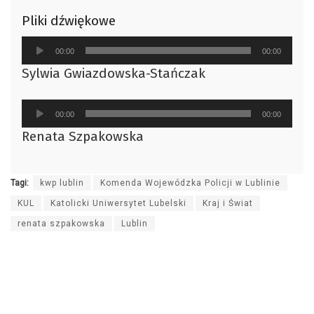
Pliki dźwiękowe
Odtwarzacz
00:00
00:00
plików
Sylwia Gwiazdowska-Stańczak
dźwiękowych
Odtwarzacz
00:00
00:00
plików
Renata Szpakowska
dźwiękowych
Tagi:
kwp lublin
Komenda Wojewódzka Policji w Lublinie
KUL
Katolicki Uniwersytet Lubelski
Kraj i Świat
renata szpakowska
Lublin