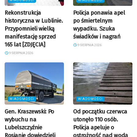
WIADOMOŚCI
WIADOMOŚCI
Rekonstrukcja
Policja ponawia apel
historyczna w Lublinie.
po śmiertelnym
Przypomnieli wielką
wypadku. Szuka
manifestację sprzed
świadków i nagrań
165 lat [ZDJĘCIA]
9 SIERPNIA 2026
9 SIERPNIA 2026
WIADOMOŚCI
WIADOMOŚCI
Gen. Kraszewski: Po
Od początku czerwca
wybuchu na
utonęło 110 osób.
Lubelszczyźnie
Policja apeluje o
Rosjanie dowiedzieli
ostrożność nad wodą