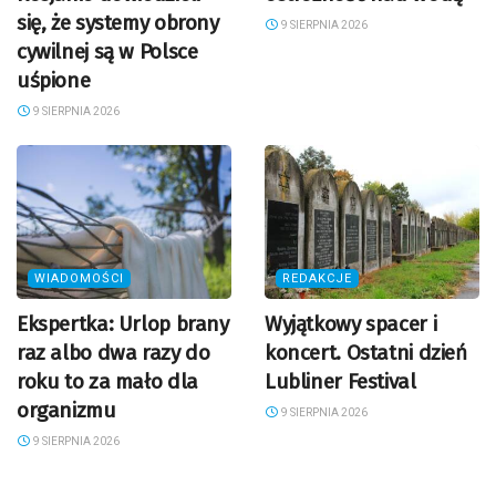
się, że systemy obrony
9 SIERPNIA 2026
cywilnej są w Polsce
uśpione
9 SIERPNIA 2026
WIADOMOŚCI
REDAKCJE
Ekspertka: Urlop brany
Wyjątkowy spacer i
raz albo dwa razy do
koncert. Ostatni dzień
roku to za mało dla
Lubliner Festival
organizmu
9 SIERPNIA 2026
9 SIERPNIA 2026