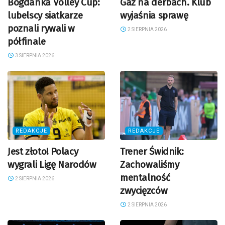
Bogdanka Volley Cup:
Gaz na derbach. Klub
lubelscy siatkarze
wyjaśnia sprawę
poznali rywali w
2 SIERPNIA 2026
półfinale
3 SIERPNIA 2026
REDAKCJE
REDAKCJE
Jest złoto! Polacy
Trener Świdnik:
wygrali Ligę Narodów
Zachowaliśmy
mentalność
2 SIERPNIA 2026
zwycięzców
2 SIERPNIA 2026