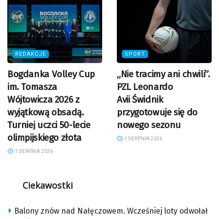
REDAKCJE
SPORT
Bogdanka Volley Cup
„Nie tracimy ani chwili”.
im. Tomasza
PZL Leonardo
Wójtowicza 2026 z
Avii Świdnik
wyjątkową obsadą.
przygotowuje się do
Turniej uczci 50-lecie
nowego sezonu
olimpijskiego złota
1 SIERPNIA 2026
1 SIERPNIA 2026
Ciekawostki
Balony znów nad Nałęczowem. Wcześniej loty odwołał