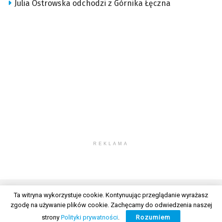
Julia Ostrowska odchodzi z Górnika Łęczna
REKLAMA
Ta witryna wykorzystuje cookie. Kontynuując przeglądanie wyrażasz
zgodę na używanie plików cookie. Zachęcamy do odwiedzenia naszej
© 2026 Wszelkie prawa zastrzeżone. Radio Lublin S.A. w likwidacji
strony
Polityki prywatności
.
Rozumiem