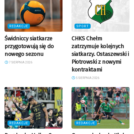
REDAKCJE
SPORT
Świdniccy siatkarze
CHKS Chełm
przygotowują się do
zatrzymuje kolejnych
nowego sezonu
siatkarzy. Ostaszewski i
Piotrowski z nowymi
7 SIERPNIA 2026
kontraktami
5 SIERPNIA 2026
REDAKCJE
REDAKCJE