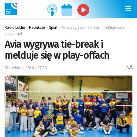
Radio Lublin
>
Redakcje
>
Sport
>
Avia wygrywa tie-break i melduje się w
play-offach
Avia wygrywa tie-break i
melduje się w play-offach
A
02 kwietnia 2026 / 07:30
A