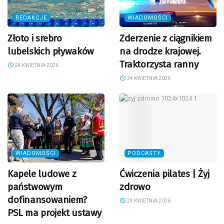
REDAKCJE
WIADOMOŚCI
Złoto i srebro
Zderzenie z ciągnikiem
lubelskich pływaków
na drodze krajowej.
Traktorzysta ranny
24 KWIETNIA 2026
24 KWIETNIA 2026
WIADOMOŚCI
PODCASTY
Kapele ludowe z
Ćwiczenia pilates | Żyj
państwowym
zdrowo
dofinansowaniem?
24 KWIETNIA 2026
PSL ma projekt ustawy