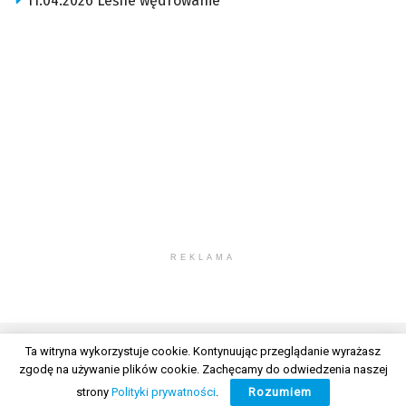
11.04.2026 Leśne wędrowanie
REKLAMA
Ta witryna wykorzystuje cookie. Kontynuując przeglądanie wyrażasz
zgodę na używanie plików cookie. Zachęcamy do odwiedzenia naszej
© 2026 Wszelkie prawa zastrzeżone. Radio Lublin S.A. w likwidacji
strony
Polityki prywatności
.
Rozumiem