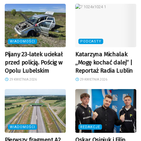
WIADOMOŚCI
PODCASTY
Pijany 23-latek uciekał
Katarzyna Michalak
przed policją. Pościg w
„Mogę kochać dalej” |
Opolu Lubelskim
Reportaż Radia Lublin
29 KWIETNIA 2026
29 KWIETNIA 2026
WIADOMOŚCI
REDAKCJE
Pierwszy fragment A2
Oskar Osipiuk i Filip