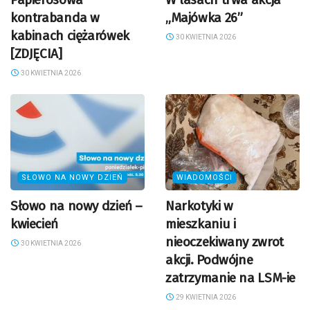
kontrabanda w
„Majówka 26”
kabinach ciężarówek
30 KWIETNIA 2026
[ZDJĘCIA]
30 KWIETNIA 2026
SŁOWO NA NOWY DZIEŃ
WIADOMOŚCI
Słowo na nowy dzień –
Narkotyki w
kwiecień
mieszkaniu i
nieoczekiwany zwrot
30 KWIETNIA 2026
akcji. Podwójne
zatrzymanie na LSM-ie
29 KWIETNIA 2026