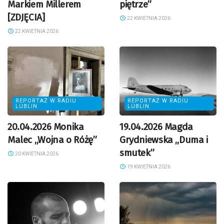
Markiem Millerem
piętrze”
[ZDJĘCIA]
22 KWIETNIA 2026
22 KWIETNIA 2026
REPORTAŻ W RADIU
REPORTAŻ W RADIU
LUBLIN
LUBLIN
20.04.2026 Monika
19.04.2026 Magda
Malec „Wojna o Różę”
Grydniewska „Duma i
smutek”
20 KWIETNIA 2026
19 KWIETNIA 2026