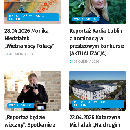
REPORTAŻ W RADIU
LUBLIN
WIADOMOŚCI
28.04.2026 Monika
Reportaż Radia Lublin
Niedziałek
z nominacją w
„Wietnamscy Polacy”
prestiżowym konkursie
[AKTUALIZACJA]
28 KWIETNIA 2026
25 KWIETNIA 2026
REPORTAŻ W RADIU
WIADOMOŚCI
LUBLIN
„Reportaż będzie
22.04.2026 Katarzyna
wieczny”. Spotkanie z
Michalak „Na drugim