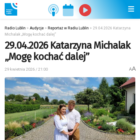
Radio Lublin
>
Audycje
>
Reportaż w Radiu Lublin
>
29.04.2026 Katarzyna
Michalak „Mogę kochać dalej”
29.04.2026 Katarzyna Michalak
„Mogę kochać dalej”
A
29 kwietnia 2026 / 21:00
A