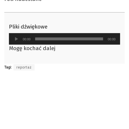
Pliki dźwiękowe
Odtwarzacz
00:00
00:00
plików
Mogę kochać dalej
dźwiękowych
Tagi:
reportaż