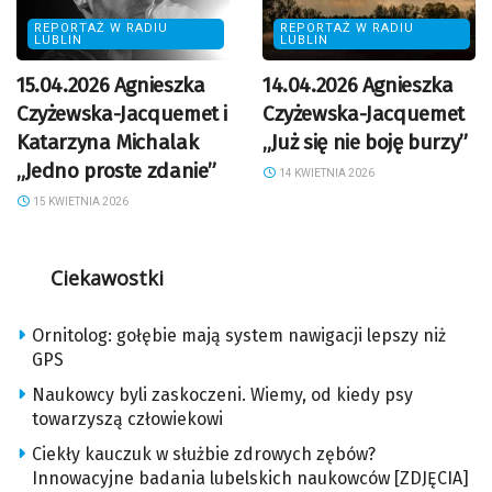
REPORTAŻ W RADIU
REPORTAŻ W RADIU
LUBLIN
LUBLIN
15.04.2026 Agnieszka
14.04.2026 Agnieszka
Czyżewska-Jacquemet i
Czyżewska-Jacquemet
Katarzyna Michalak
„Już się nie boję burzy”
„Jedno proste zdanie”
14 KWIETNIA 2026
15 KWIETNIA 2026
Ciekawostki
Ornitolog: gołębie mają system nawigacji lepszy niż
GPS
Naukowcy byli zaskoczeni. Wiemy, od kiedy psy
towarzyszą człowiekowi
Ciekły kauczuk w służbie zdrowych zębów?
Innowacyjne badania lubelskich naukowców [ZDJĘCIA]