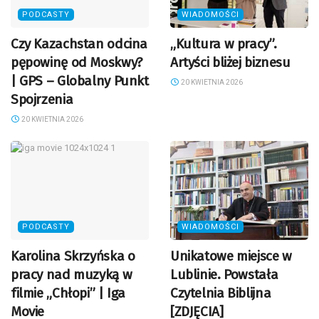
PODCASTY
WIADOMOŚCI
Czy Kazachstan odcina
„Kultura w pracy”.
pępowinę od Moskwy?
Artyści bliżej biznesu
| GPS – Globalny Punkt
20 KWIETNIA 2026
Spojrzenia
20 KWIETNIA 2026
PODCASTY
WIADOMOŚCI
Karolina Skrzyńska o
Unikatowe miejsce w
pracy nad muzyką w
Lublinie. Powstała
filmie „Chłopi” | Iga
Czytelnia Biblijna
Movie
[ZDJĘCIA]