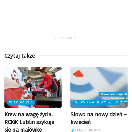
REKLAMA
Czytaj także
WIADOMOŚCI
SŁOWO NA NOWY DZIEŃ
Krew na wagę życia.
Słowo na nowy dzień –
RCKiK Lublin szykuje
kwiecień
się na majówkę
21 KWIETNIA 2026