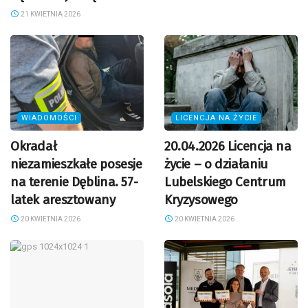
21 KWIETNIA 2026
WIADOMOŚCI
LICENCJA NA ŻYCIE
Okradał
20.04.2026 Licencja na
niezamieszkałe posesje
życie – o działaniu
na terenie Dęblina. 57-
Lubelskiego Centrum
latek aresztowany
Kryzysowego
20 KWIETNIA 2026
20 KWIETNIA 2026