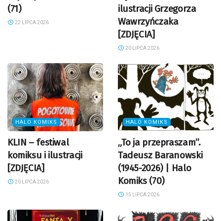
(71)
ilustracji Grzegorza
Wawrzyńczaka
22 LIPCA 2026
[ZDJĘCIA]
20 LIPCA 2026
HALO KOMIKS
HALO KOMIKS
KLIN – festiwal
„To ja przepraszam”.
komiksu i ilustracji
Tadeusz Baranowski
[ZDJĘCIA]
(1945-2026) | Halo
Komiks (70)
20 LIPCA 2026
15 LIPCA 2026