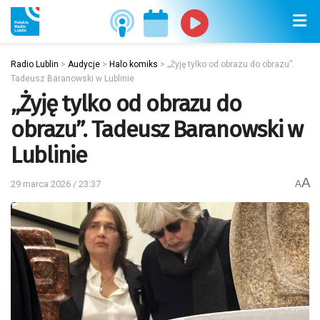
Radio Lublin
>
Audycje
>
Halo komiks
>
„Żyję tylko od obrazu do obrazu”.
Tadeusz Baranowski w Lublinie
„Żyję tylko od obrazu do
obrazu”. Tadeusz Baranowski w
Lublinie
A
29 marca 2026 / 23:37
A