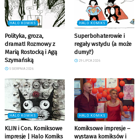
HALO KOMIKS
HALO KOMIKS
Polityka, groza,
Superbohaterowie i
dramat! Rozmowy z
regały wstydu (a może
Marią Rostocką i Agą
dumy?)
Szymańską
29 LIPCA 2026
5 SIERPNIA 2026
HALO KOMIKS
HALO KOMIKS
KLIN i Con. Komiksowe
Komiksowe impresje –
impresje | Halo Komiks
wystawa komiksów i