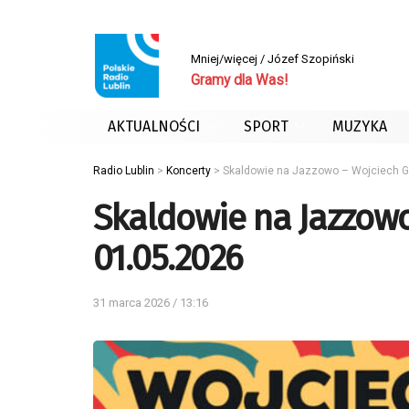
Mniej/więcej / Józef Szopiński
Gramy dla Was!
AKTUALNOŚCI
SPORT
MUZYKA
Radio Lublin
>
Koncerty
>
Skaldowie na Jazzowo – Wojciech Go
Skaldowie na Jazzowo
01.05.2026
31 marca 2026 / 13:16