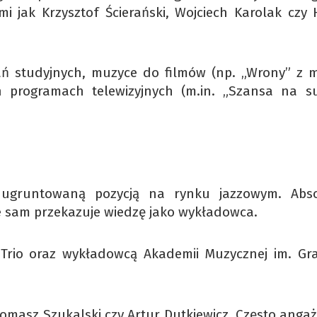
i jak Krzysztof Ścierański, Wojciech Karolak czy
ań studyjnych, muzyce do filmów (np. „Wrony” z 
programach telewizyjnych (m.in. „Szansa na su
z ugruntowaną pozycją na rynku jazzowym. Abs
e sam przekazuje wiedzę jako wykładowca.
 Trio oraz wykładowcą Akademii Muzycznej im. Gra
omasz Szukalski czy Artur Dutkiewicz. Często angażu