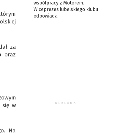
współpracy z Motorem.
Wiceprezes lubelskiego klubu
którym
odpowiada
lskiej
dał za
a oraz
ązowym
REKLAMA
a się w
go. Na