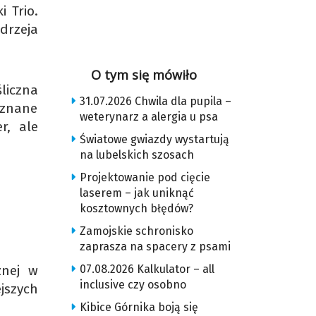
 Trio.
drzeja
O tym się mówiło
liczna
31.07.2026 Chwila dla pupila –
e znane
weterynarz a alergia u psa
r, ale
Światowe gwiazdy wystartują
na lubelskich szosach
Projektowanie pod cięcie
laserem – jak uniknąć
kosztownych błędów?
Zamojskie schronisko
zaprasza na spacery z psami
znej w
07.08.2026 Kalkulator – all
inclusive czy osobno
jszych
Kibice Górnika boją się