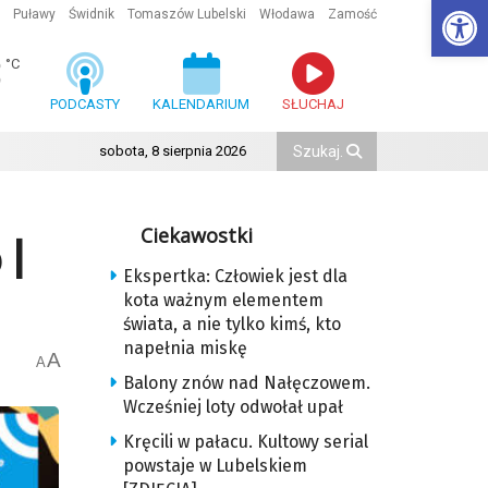
Ot
Puławy
Świdnik
Tomaszów Lubelski
Włodawa
Zamość
3
°C
PODCASTY
KALENDARIUM
SŁUCHAJ
sobota, 8 sierpnia 2026
Ciekawostki
 |
Ekspertka: Człowiek jest dla
kota ważnym elementem
świata, a nie tylko kimś, kto
napełnia miskę
A
A
Balony znów nad Nałęczowem.
Wcześniej loty odwołał upał
Kręcili w pałacu. Kultowy serial
powstaje w Lubelskiem