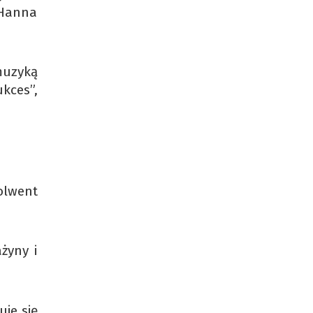
 Hanna
muzyką
kces”,
olwent
żyny i
je się