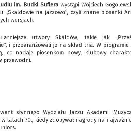
udiu im. Budki Suflera
wystąpi Wojciech Gogolewski
tu „Skaldowie na jazzowo”, czyli znane piosenki An
wych wersjach.
ularniejsze utwory Skaldów, takie jak „Prześ
ie”, i przearanżowali je na skład tria. W programi
cją, co nadaje piosenkom nowy, klubowy charakte
w przewodni.
olwent słynnego Wydziału Jazzu Akademii Muzyc
 w latach 70., kiedy zdobywał nagrody na najważnie
uniors.