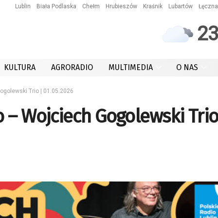
Lublin
Biała Podlaska
Chełm
Hrubieszów
Kraśnik
Lubartów
Łęczna
2
KULTURA
AGRORADIO
MULTIMEDIA
O NAS
golewski Trio | 01.05.2026
 – Wojciech Gogolewski Trio