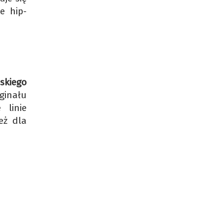
e hip-
jskiego
ginału
 linie
eż dla