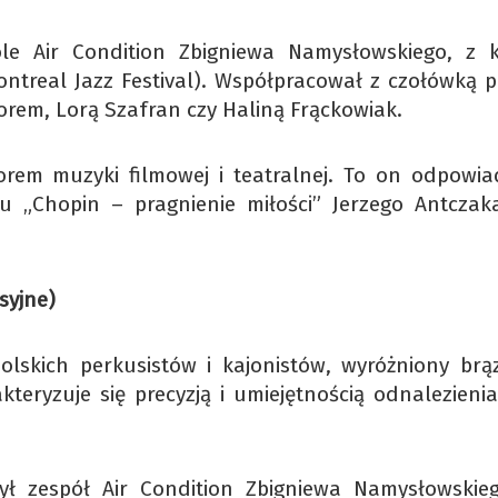
le Air Condition Zbigniewa Namysłowskiego, z 
ntreal Jazz Festival). Współpracował z czołówką po
orem, Lorą Szafran czy Haliną Frąckowiak.
rem muzyki filmowej i teatralnej. To on odpowia
u „Chopin – pragnienie miłości” Jerzego Antczak
syjne)
olskich perkusistów i kajonistów, wyróżniony br
kteryzuje się precyzją i umiejętnością odnalezieni
zył zespół Air Condition Zbigniewa Namysłowskie