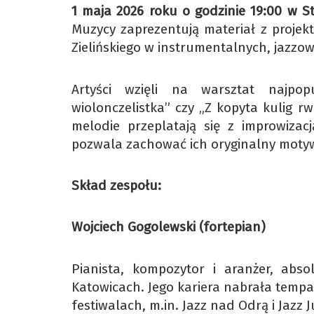
1 maja 2026 roku o godzinie 19:00 w St
Muzycy zaprezentują materiał z projek
Zielińskiego w instrumentalnych, jazzo
Artyści wzięli na warsztat najpop
wiolonczelistka” czy „Z kopyta kulig rw
melodie przeplatają się z improwiza
pozwala zachować ich oryginalny moty
Skład zespołu:
Wojciech Gogolewski (fortepian)
Pianista, kompozytor i aranżer, abs
Katowicach. Jego kariera nabrała tempa
festiwalach, m.in. Jazz nad Odrą i Jazz J