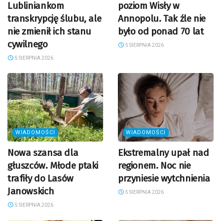
Lubliniankom
poziom Wisły w
transkrypcję ślubu, ale
Annopolu. Tak źle nie
nie zmienił ich stanu
było od ponad 70 lat
cywilnego
5 SIERPNIA 2026
5 SIERPNIA 2026
WIADOMOŚCI
WIADOMOŚCI
Nowa szansa dla
Ekstremalny upał nad
głuszców. Młode ptaki
regionem. Noc nie
trafiły do Lasów
przyniesie wytchnienia
Janowskich
5 SIERPNIA 2026
5 SIERPNIA 2026