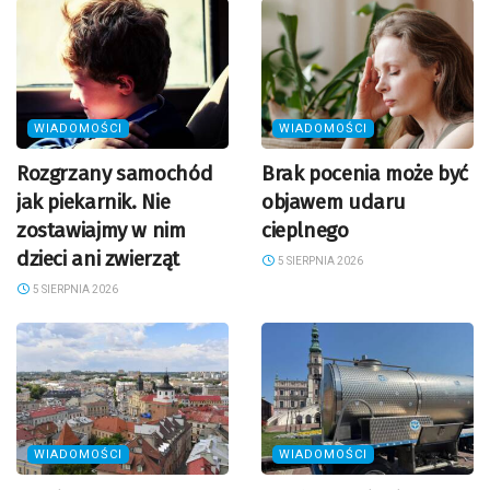
WIADOMOŚCI
WIADOMOŚCI
Rozgrzany samochód
Brak pocenia może być
jak piekarnik. Nie
objawem udaru
zostawiajmy w nim
cieplnego
dzieci ani zwierząt
5 SIERPNIA 2026
5 SIERPNIA 2026
WIADOMOŚCI
WIADOMOŚCI