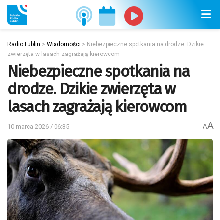
Radio Lublin
>
Wiadomości
>
Niebezpieczne spotkania na drodze. Dzikie
zwierzęta w lasach zagrażają kierowcom
Niebezpieczne spotkania na
drodze. Dzikie zwierzęta w
lasach zagrażają kierowcom
A
10 marca 2026 / 06:35
A