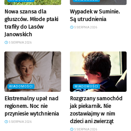
Nowa szansa dla
Wypadek w Suminie.
głuszców. Młode ptaki
Są utrudnienia
trafiły do Lasów
5 SIERPNIA 2026
Janowskich
5 SIERPNIA 2026
WIADOMOŚCI
WIADOMOŚCI
Ekstremalny upał nad
Rozgrzany samochód
regionem. Noc nie
jak piekarnik. Nie
przyniesie wytchnienia
zostawiajmy w nim
dzieci ani zwierząt
5 SIERPNIA 2026
5 SIERPNIA 2026