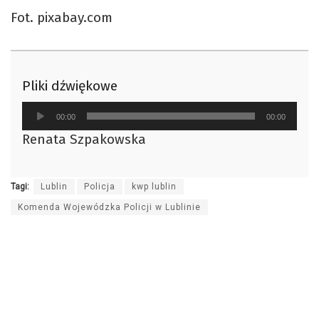
Fot. pixabay.com
Pliki dźwiękowe
Odtwarzacz
00:00
00:00
plików
Renata Szpakowska
dźwiękowych
Tagi:
Lublin
Policja
kwp lublin
Komenda Wojewódzka Policji w Lublinie