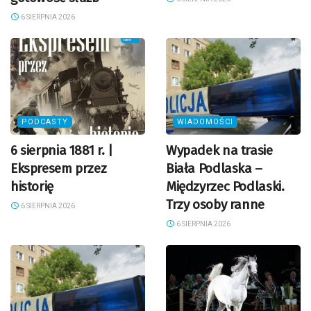
6 SIERPNIA 2026
PODCASTY
WIADOMOŚCI
6 sierpnia 1881 r. |
Wypadek na trasie
Ekspresem przez
Biała Podlaska –
historię
Międzyrzec Podlaski.
Trzy osoby ranne
6 SIERPNIA 2026
6 SIERPNIA 2026