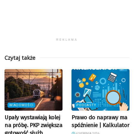
REKLAMA
Czytaj także
WIADOMOŚCI
PODCASTY
Upały wystawiają kolej
Prawo do naprawy ma
na próbę. PKP zwiększa
spóźnienie | Kalkulator
gotowość służb
6 SIERPNIA 2026