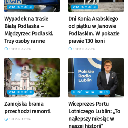
WIADOMOŚCI
WIADOMOŚCI
Wypadek na trasie
Dni Konia Arabskiego
Białą Podlaska –
od piątku w Janowie
Międzyrzec Podlaski.
Podlaskim. W pokazie
Trzy osoby ranne
prawie 130 koni
6 SIERPNIA 2026
6 SIERPNIA 2026
WIADOMOŚCI
GOŚĆ RADIA LUBLIN
Zamojska brama
Wiceprezes Portu
przechodzi remont!
Lotniczego Lublin: „To
najlepszy miesiąc w
6 SIERPNIA 2026
naszej historii”