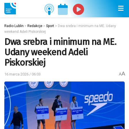
Radio Lublin
>
Redakcje
>
Sport
>
Dwa srebra i minimum na ME. Udany
weekend Adeli Piskorskiej
Dwa srebra i minimum na ME.
Udany weekend Adeli
Piskorskiej
A
16 marca 2026 / 06:03
A