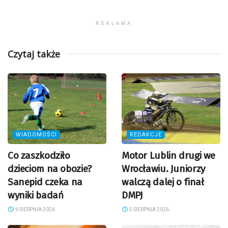
REKLAMA
Czytaj także
WIADOMOŚCI
REDAKCJE
Co zaszkodziło
Motor Lublin drugi we
dzieciom na obozie?
Wrocławiu. Juniorzy
Sanepid czeka na
walczą dalej o finał
wyniki badań
DMPJ
6 SIERPNIA 2026
5 SIERPNIA 2026