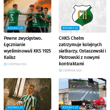
REDAKCJE
REDAKCJE
Pewne zwycięstwo.
CHKS Chełm
Łęcznianie
zatrzymuje kolejnych
wyeliminowali KKS 1925
siatkarzy. Ostaszewski i
Kalisz
Piotrowski z nowymi
kontraktami
5 SIERPNIA 2026
5 SIERPNIA 2026
REDAKCJE
REDAKCJE