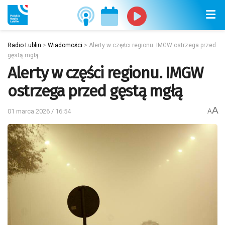
Radio Lublin
>
Wiadomości
>
Alerty w części regionu. IMGW ostrzega przed
gęstą mgłą
Alerty w części regionu. IMGW
ostrzega przed gęstą mgłą
A
01 marca 2026 / 16:54
A