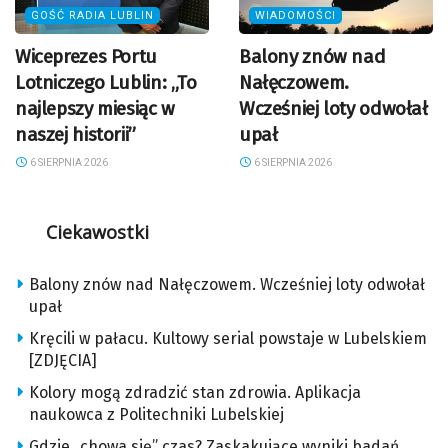
GOŚĆ RADIA LUBLIN
WIADOMOŚCI
Wiceprezes Portu
Balony znów nad
Lotniczego Lublin: „To
Nałęczowem.
najlepszy miesiąc w
Wcześniej loty odwołał
naszej historii”
upał
6 SIERPNIA 2026
6 SIERPNIA 2026
Ciekawostki
Balony znów nad Nałęczowem. Wcześniej loty odwołał
upał
Kręcili w pałacu. Kultowy serial powstaje w Lubelskiem
[ZDJĘCIA]
Kolory mogą zdradzić stan zdrowia. Aplikacja
naukowca z Politechniki Lubelskiej
Gdzie „chowa się” czas? Zaskakujące wyniki badań