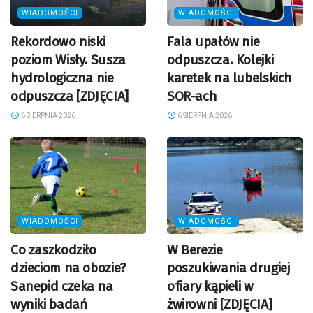
WIADOMOŚCI
WIADOMOŚCI
Rekordowo niski
Fala upałów nie
poziom Wisły. Susza
odpuszcza. Kolejki
hydrologiczna nie
karetek na lubelskich
odpuszcza [ZDJĘCIA]
SOR-ach
6 SIERPNIA 2026
6 SIERPNIA 2026
WIADOMOŚCI
WIADOMOŚCI
Co zaszkodziło
W Berezie
dzieciom na obozie?
poszukiwania drugiej
Sanepid czeka na
ofiary kąpieli w
wyniki badań
żwirowni [ZDJĘCIA]