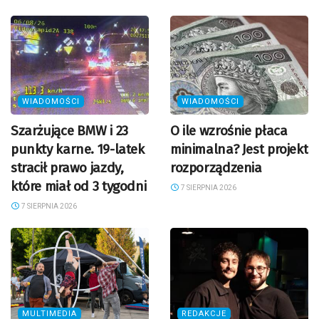
WIADOMOŚCI
WIADOMOŚCI
Szarżujące BMW i 23
O ile wzrośnie płaca
punkty karne. 19-latek
minimalna? Jest projekt
stracił prawo jazdy,
rozporządzenia
które miał od 3 tygodni
7 SIERPNIA 2026
7 SIERPNIA 2026
MULTIMEDIA
REDAKCJE