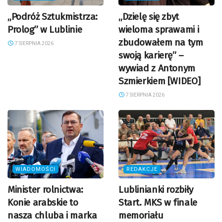
„Podróż Sztukmistrza:
„Dzielę się zbyt
Prolog” w Lublinie
wieloma sprawami i
zbudowałem na tym
7 SIERPNIA 2026
swoją karierę” –
wywiad z Antonym
Szmierkiem [WIDEO]
7 SIERPNIA 2026
WIADOMOŚCI
REDAKCJE
Minister rolnictwa:
Lublinianki rozbiły
Konie arabskie to
Start. MKS w finale
nasza chluba i marka
memoriału