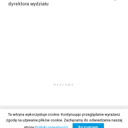
dyrektora wydziału
REKLAMA
Ta witryna wykorzystuje cookie. Kontynuując przeglądanie wyrażasz
zgodę na używanie plików cookie. Zachęcamy do odwiedzenia naszej
© 2026 Wszelkie prawa zastrzeżone. Radio Lublin S.A. w likwidacji
strony
Polityki prywatności
.
Rozumiem