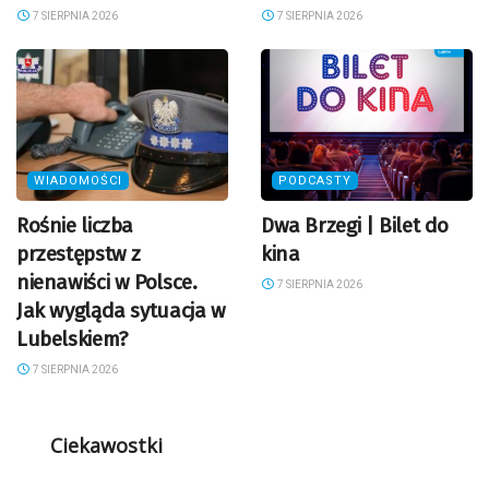
7 SIERPNIA 2026
7 SIERPNIA 2026
WIADOMOŚCI
PODCASTY
Rośnie liczba
Dwa Brzegi | Bilet do
przestępstw z
kina
nienawiści w Polsce.
7 SIERPNIA 2026
Jak wygląda sytuacja w
Lubelskiem?
7 SIERPNIA 2026
Ciekawostki