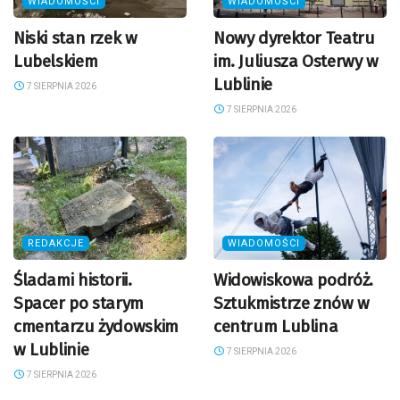
WIADOMOŚCI
WIADOMOŚCI
Niski stan rzek w
Nowy dyrektor Teatru
Lubelskiem
im. Juliusza Osterwy w
Lublinie
7 SIERPNIA 2026
7 SIERPNIA 2026
REDAKCJE
WIADOMOŚCI
Śladami historii.
Widowiskowa podróż.
Spacer po starym
Sztukmistrze znów w
cmentarzu żydowskim
centrum Lublina
w Lublinie
7 SIERPNIA 2026
7 SIERPNIA 2026