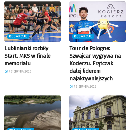
REDAKCJE
REDAKCJE
Lublinianki rozbiły
Tour de Pologne:
Start. MKS w finale
Szwajcar wygrywa na
memoriału
Kocierzu. Frątczak
dalej liderem
7 SIERPNIA 2026
najaktywniejszych
7 SIERPNIA 2026