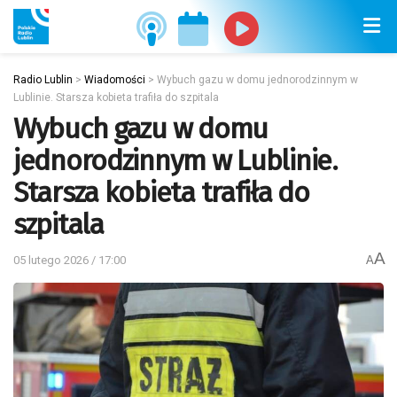
Radio Lublin
>
Wiadomości
>
Wybuch gazu w domu jednorodzinnym w
Lublinie. Starsza kobieta trafiła do szpitala
Wybuch gazu w domu
jednorodzinnym w Lublinie.
Starsza kobieta trafiła do
szpitala
A
05 lutego 2026 / 17:00
A