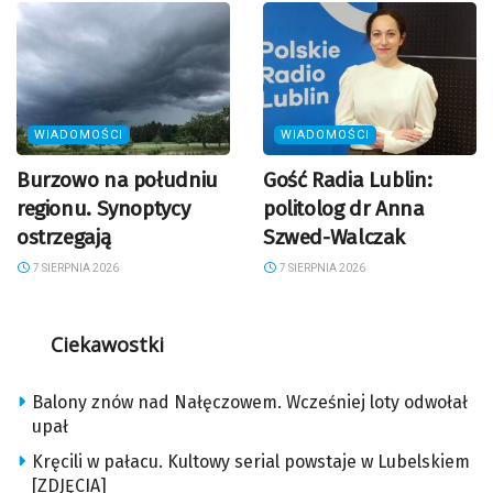
WIADOMOŚCI
WIADOMOŚCI
Burzowo na południu
Gość Radia Lublin:
regionu. Synoptycy
politolog dr Anna
ostrzegają
Szwed-Walczak
7 SIERPNIA 2026
7 SIERPNIA 2026
Ciekawostki
Balony znów nad Nałęczowem. Wcześniej loty odwołał
upał
Kręcili w pałacu. Kultowy serial powstaje w Lubelskiem
[ZDJĘCIA]