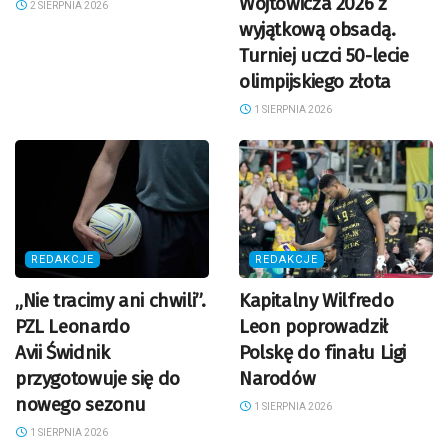
Wójtowicza 2026 z
2 SIERPNIA 2026
wyjątkową obsadą.
Turniej uczci 50-lecie
olimpijskiego złota
1 SIERPNIA 2026
REDAKCJE
REDAKCJE
„Nie tracimy ani chwili”.
Kapitalny Wilfredo
PZL Leonardo
Leon poprowadził
Avii Świdnik
Polskę do finału Ligi
przygotowuje się do
Narodów
nowego sezonu
1 SIERPNIA 2026
1 SIERPNIA 2026