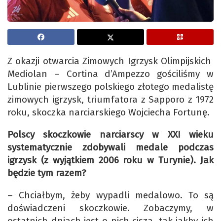
Z okazji otwarcia Zimowych Igrzysk Olimpijskich
Mediolan – Cortina d’Ampezzo gościliśmy w
Lublinie pierwszego polskiego złotego medalistę
zimowych igrzysk, triumfatora z Sapporo z 1972
roku, skoczka narciarskiego Wojciecha Fortunę.
Polscy skoczkowie narciarscy w XXI wieku
systematycznie zdobywali medale podczas
igrzysk (z wyjątkiem 2006 roku w Turynie). Jak
będzie tym razem?
– Chciałbym, żeby wypadli medalowo. To są
doświadczeni skoczkowie. Zobaczymy, w
ostatnich dniach jest o nich cisza, tak jakby ich