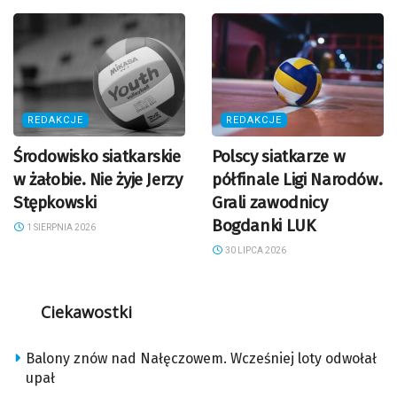
REDAKCJE
REDAKCJE
Środowisko siatkarskie
Polscy siatkarze w
w żałobie. Nie żyje Jerzy
półfinale Ligi Narodów.
Stępkowski
Grali zawodnicy
Bogdanki LUK
1 SIERPNIA 2026
30 LIPCA 2026
Ciekawostki
Balony znów nad Nałęczowem. Wcześniej loty odwołał
upał