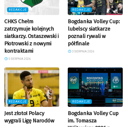
REDAKCJE
REDAKCJE
CHKS Chełm
Bogdanka Volley Cup:
zatrzymuje kolejnych
lubelscy siatkarze
siatkarzy. Ostaszewski i
poznali rywali w
Piotrowski z nowymi
półfinale
kontraktami
3 SIERPNIA 2026
5 SIERPNIA 2026
REDAKCJE
REDAKCJE
Jest złoto! Polacy
Bogdanka Volley Cup
wygrali Ligę Narodów
im. Tomasza