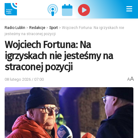
Radio Lublin
>
Redakcje
>
Sport
>
Wojciech Fortuna: Na igrzyskach nie
jesteśmy na straconej pozycji
Wojciech Fortuna: Na
igrzyskach nie jesteśmy na
straconej pozycji
A
08 lutego 2026 / 07:00
A