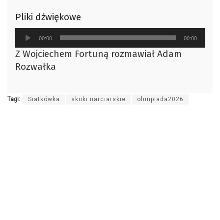
Pliki dźwiękowe
Odtwarzacz
00:00
00:00
plików
Z Wojciechem Fortuną rozmawiał Adam
dźwiękowych
Rozwałka
Tagi:
Siatkówka
skoki narciarskie
olimpiada2026