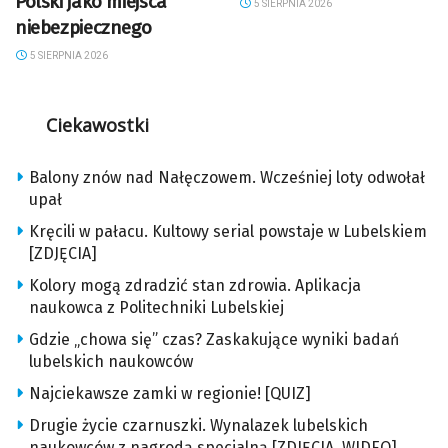
Polski jako miejsca
5 SIERPNIA 2026
niebezpiecznego
5 SIERPNIA 2026
Ciekawostki
Balony znów nad Nałęczowem. Wcześniej loty odwołał
upał
Kręcili w pałacu. Kultowy serial powstaje w Lubelskiem
[ZDJĘCIA]
Kolory mogą zdradzić stan zdrowia. Aplikacja
naukowca z Politechniki Lubelskiej
Gdzie „chowa się” czas? Zaskakujące wyniki badań
lubelskich naukowców
Najciekawsze zamki w regionie! [QUIZ]
Drugie życie czarnuszki. Wynalazek lubelskich
naukowców z nagrodą specjalną [ZDJĘCIA, WIDEO]