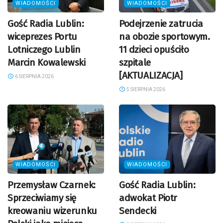
WIADOMOŚCI
WIADOMOŚCI
Gość Radia Lublin:
Podejrzenie zatrucia
wiceprezes Portu
na obozie sportowym.
Lotniczego Lublin
11 dzieci opuściło
Marcin Kowalewski
szpitale
[AKTUALIZACJA]
6 SIERPNIA 2026
5 SIERPNIA 2026
WIADOMOŚCI
WIADOMOŚCI
Przemysław Czarnek:
Gość Radia Lublin:
Sprzeciwiamy się
adwokat Piotr
kreowaniu wizerunku
Sendecki