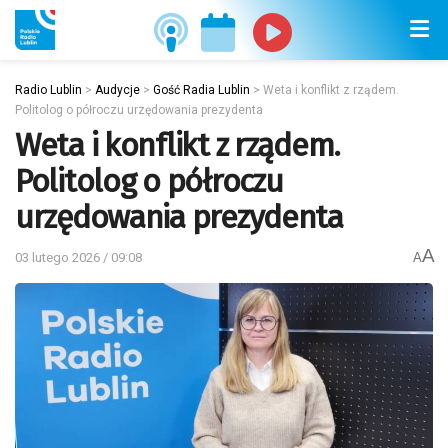
Radio Lublin
>
Audycje
>
Gość Radia Lublin
>
Weta i konflikt z rządem.
Politolog o półroczu urzędowania prezydenta
Weta i konflikt z rządem.
Politolog o półroczu
urzędowania prezydenta
A
03 lutego 2026 / 09:08
A