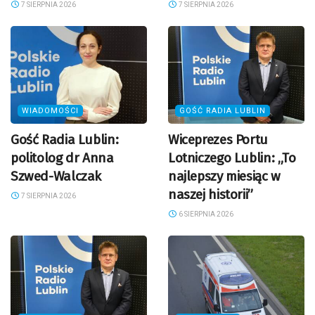
7 SIERPNIA 2026
7 SIERPNIA 2026
WIADOMOŚCI
GOŚĆ RADIA LUBLIN
Gość Radia Lublin:
Wiceprezes Portu
politolog dr Anna
Lotniczego Lublin: „To
Szwed-Walczak
najlepszy miesiąc w
naszej historii”
7 SIERPNIA 2026
6 SIERPNIA 2026