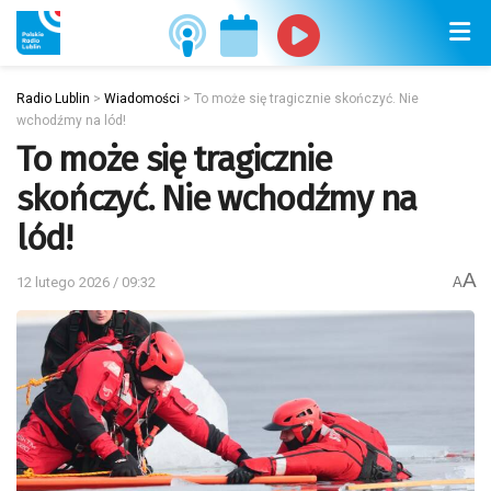
Radio Lublin
>
Wiadomości
>
To może się tragicznie skończyć. Nie
wchodźmy na lód!
To może się tragicznie
skończyć. Nie wchodźmy na
lód!
A
12 lutego 2026 / 09:32
A