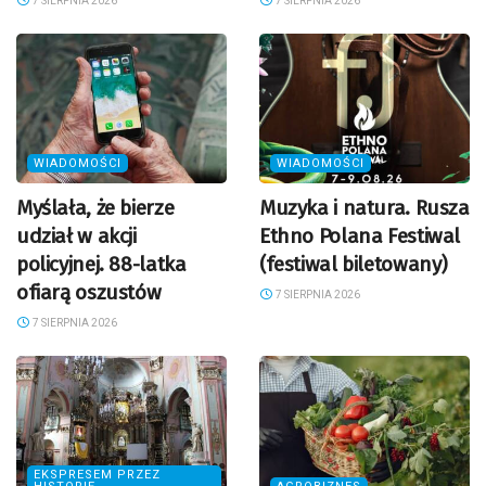
7 SIERPNIA 2026
7 SIERPNIA 2026
WIADOMOŚCI
WIADOMOŚCI
Myślała, że bierze
Muzyka i natura. Rusza
udział w akcji
Ethno Polana Festiwal
policyjnej. 88-latka
(festiwal biletowany)
ofiarą oszustów
7 SIERPNIA 2026
7 SIERPNIA 2026
EKSPRESEM PRZEZ