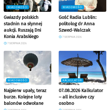
WIADOMOŚCI
WIADOMOŚCI
Gwiazdy polskich
Gość Radia Lublin:
stadnin na słynnej
politolog dr Anna
aukcji. Ruszają Dni
Szwed-Walczak
Konia Arabskiego
7 SIERPNIA 2026
7 SIERPNIA 2026
WIADOMOŚCI
KALKULATOR
Najpierw upały, teraz
07.08.2026 Kalkulator
burze. Kolejne loty
– all inclusive czy
balonów odwołane
osobno