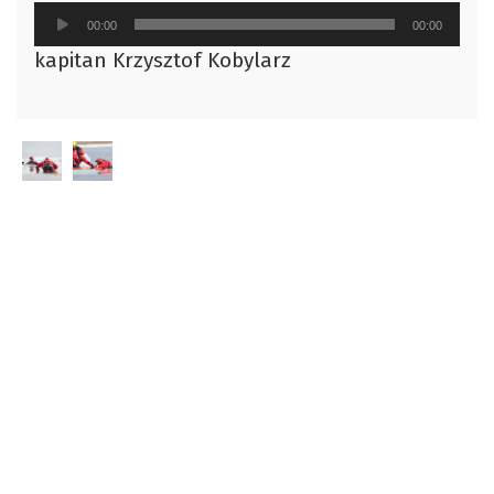
Odtwarzacz
00:00
00:00
plików
kapitan Krzysztof Kobylarz
dźwiękowych