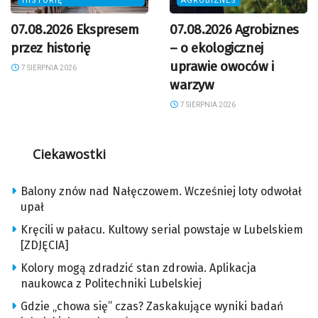
HISTORIĘ
AGROBIZNES
07.08.2026 Ekspresem
07.08.2026 Agrobiznes
przez historię
– o ekologicznej
uprawie owoców i
7 SIERPNIA 2026
warzyw
7 SIERPNIA 2026
Ciekawostki
Balony znów nad Nałęczowem. Wcześniej loty odwołał
upał
Kręcili w pałacu. Kultowy serial powstaje w Lubelskiem
[ZDJĘCIA]
Kolory mogą zdradzić stan zdrowia. Aplikacja
naukowca z Politechniki Lubelskiej
Gdzie „chowa się” czas? Zaskakujące wyniki badań