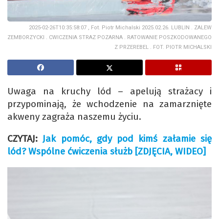
2025-02-26T10:35:58:07 , Fot. Piotr Michalski 2025.02.26. LUBLIN . ZALEW
ZEMBORZYCKI . CWICZENIA STRAZ POZARNA . RATOWANIE POSZKODOWANEGO
Z PRZEREBEL . FOT. PIOTR MICHALSKI
Uwaga na kruchy lód – apelują strażacy i
przypominają, że wchodzenie na zamarznięte
akweny zagraża naszemu życiu.
CZYTAJ:
Jak pomóc, gdy pod kimś załamie się
lód? Wspólne ćwiczenia służb [ZDJĘCIA, WIDEO]