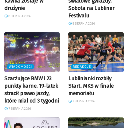
Kawka zostaje w
światowe gwiazdy.
drużynie
Sobota na Lubliner
Festivalu
8 SIERPNIA 2026
8 SIERPNIA 2026
WIADOMOŚCI
REDAKCJE
Szarżujące BMW i 23
Lublinianki rozbiły
punkty karne. 19-latek
Start. MKS w finale
stracił prawo jazdy,
memoriału
które miał od 3 tygodni
7 SIERPNIA 2026
7 SIERPNIA 2026