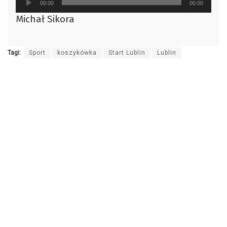
00:00
00:00
plików
Michał Sikora
dźwiękowych
Tagi:
Sport
koszykówka
Start Lublin
Lublin