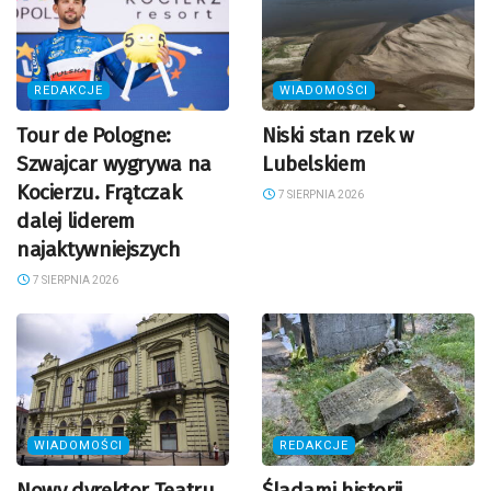
REDAKCJE
WIADOMOŚCI
Tour de Pologne:
Niski stan rzek w
Szwajcar wygrywa na
Lubelskiem
Kocierzu. Frątczak
7 SIERPNIA 2026
dalej liderem
najaktywniejszych
7 SIERPNIA 2026
WIADOMOŚCI
REDAKCJE
Nowy dyrektor Teatru
Śladami historii.