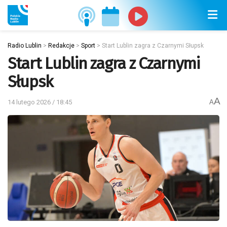
Radio Lublin
>
Redakcje
>
Sport
>
Start Lublin zagra z Czarnymi Słupsk
Start Lublin zagra z Czarnymi
Słupsk
A
14 lutego 2026 / 18:45
A