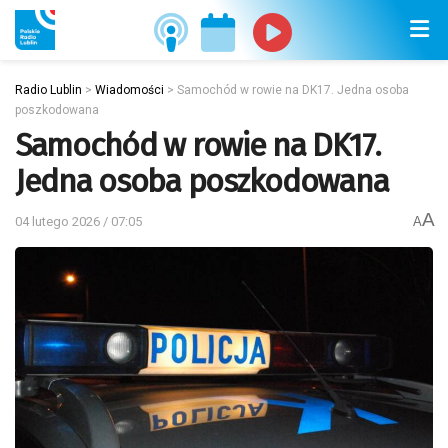
Radio Lublin
>
Wiadomości
>
Samochód w rowie na DK17. Jedna osoba
poszkodowana
Samochód w rowie na DK17.
Jedna osoba poszkodowana
A
04 lutego 2026 / 07:05
A