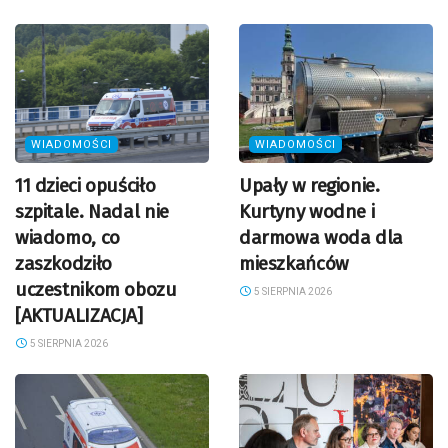
WIADOMOŚCI
WIADOMOŚCI
11 dzieci opuściło
Upały w regionie.
szpitale. Nadal nie
Kurtyny wodne i
wiadomo, co
darmowa woda dla
zaszkodziło
mieszkańców
uczestnikom obozu
5 SIERPNIA 2026
[AKTUALIZACJA]
5 SIERPNIA 2026