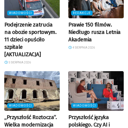
WIADOMOŚCI
REDAKCJE
Podejrzenie zatrucia
Prawie 150 filmów.
na obozie sportowym.
Niedługo rusza Letnia
11 dzieci opuściło
Akademia
szpitale
4 SIERPNIA 2026
[AKTUALIZACJA]
5 SIERPNIA 2026
WIADOMOŚCI
WIADOMOŚCI
„Przyszłość Roztocza”.
Przyszłość języka
Wielka modernizacja
polskiego. Czy AI i