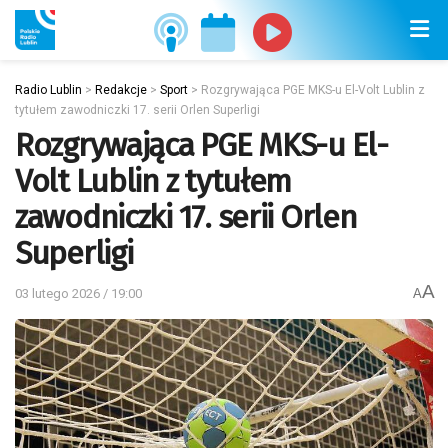
Radio Lublin
>
Redakcje
>
Sport
>
Rozgrywająca PGE MKS-u El-Volt Lublin z
tytułem zawodniczki 17. serii Orlen Superligi
Rozgrywająca PGE MKS-u El-
Volt Lublin z tytułem
zawodniczki 17. serii Orlen
Superligi
A
03 lutego 2026 / 19:00
A