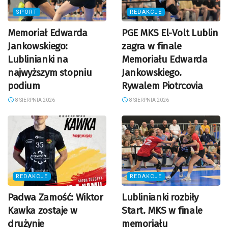
SPORT
REDAKCJE
Memoriał Edwarda
PGE MKS El-Volt Lublin
Jankowskiego:
zagra w finale
Lublinianki na
Memoriału Edwarda
najwyższym stopniu
Jankowskiego.
podium
Rywalem Piotrcovia
8 SIERPNIA 2026
8 SIERPNIA 2026
REDAKCJE
REDAKCJE
Padwa Zamość: Wiktor
Lublinianki rozbiły
Kawka zostaje w
Start. MKS w finale
drużynie
memoriału