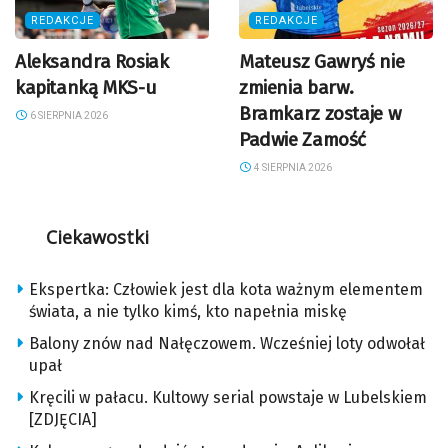
REDAKCJE
REDAKCJE
Aleksandra Rosiak
Mateusz Gawryś nie
kapitanką MKS-u
zmienia barw.
Bramkarz zostaje w
6 SIERPNIA 2026
Padwie Zamość
4 SIERPNIA 2026
Ciekawostki
Ekspertka: Człowiek jest dla kota ważnym elementem
świata, a nie tylko kimś, kto napełnia miskę
Balony znów nad Nałęczowem. Wcześniej loty odwołał
upał
Kręcili w pałacu. Kultowy serial powstaje w Lubelskiem
[ZDJĘCIA]