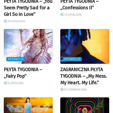
PŁYTA TYGODNIA – „You
PŁYTA TYGODNIA –
Seem Pretty Sad for a
„Confessions II”
Girl So in Love”
13 LIPCA 2026
20 LIPCA 2026
REDAKCJE
REDAKCJE
PŁYTA TYGODNIA –
ZAGRANICZNA PŁYTA
„Fairy Pop”
TYGODNIA – „My Mess.
My Heart. My Life.”
6 LIPCA 2026
29 CZERWCA 2026