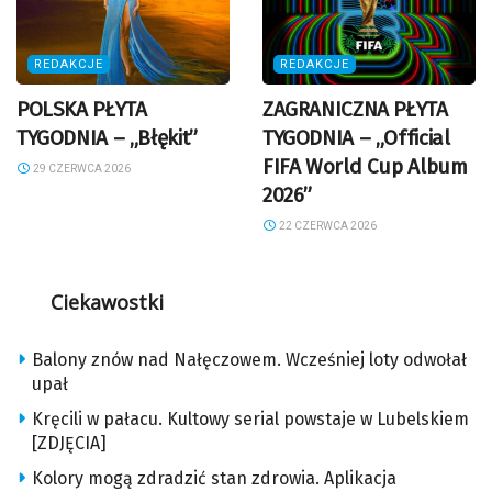
REDAKCJE
REDAKCJE
POLSKA PŁYTA
ZAGRANICZNA PŁYTA
TYGODNIA – „Błękit”
TYGODNIA – „Official
FIFA World Cup Album
29 CZERWCA 2026
2026”
22 CZERWCA 2026
Ciekawostki
Balony znów nad Nałęczowem. Wcześniej loty odwołał
upał
Kręcili w pałacu. Kultowy serial powstaje w Lubelskiem
[ZDJĘCIA]
Kolory mogą zdradzić stan zdrowia. Aplikacja