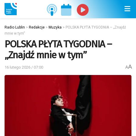
Radio Lublin
>
Redakcje
>
Muzyka
>
POLSKA PŁYTA TYGODNIA – „Znajdź
mnie w tym”
POLSKA PŁYTA TYGODNIA –
„Znajdź mnie w tym”
A
16 lutego 2026 / 07:00
A