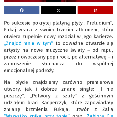
Po sukcesie pokrytej platyną płyty „Preludium”,
Fukaj wraca z swoim trzecim albumem, który
otwiera zupełnie nowy rozdział w jego karierze.
„Znajdź mnie w tym”
to odważne otwarcie się
artysty na nowe muzyczne światy – od rapu,
przez nowoczesny pop i rock, po alternatywę – i
zaproszenie słuchacza do wspólnej
emocjonalnej podróży.
Na płycie znajdziemy zarówno premierowe
utwory, jak i dobrze znane single: „I nie
puszczę”, „Potwory z szafy” z gościnnym
udziałem braci Kacperczyk, które zapowiadały
zmianę brzmienia Fukaja, utwór z Zalią
“Wszystko znika przy tobie”
oraz
„Zabiorę Cię