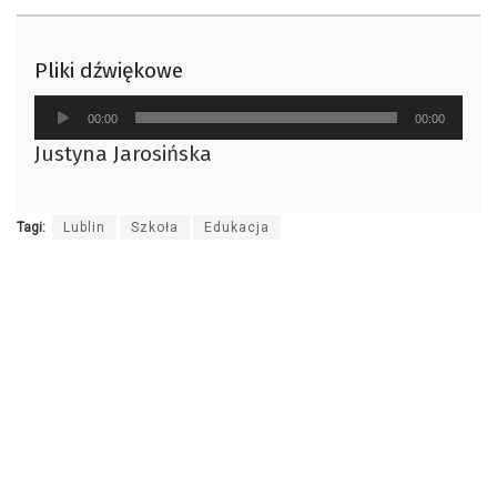
Pliki dźwiękowe
Odtwarzacz
00:00
00:00
plików
Justyna Jarosińska
dźwiękowych
Tagi:
Lublin
Szkoła
Edukacja