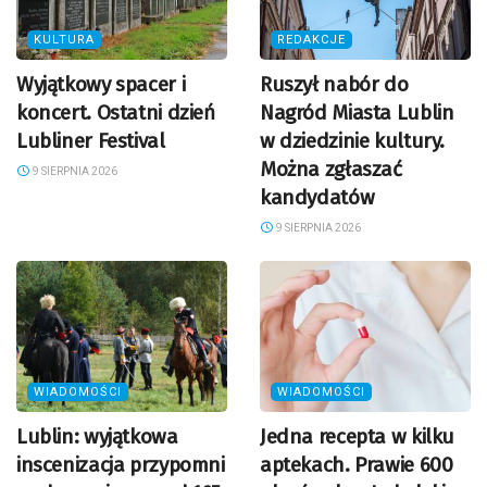
KULTURA
REDAKCJE
Wyjątkowy spacer i
Ruszył nabór do
koncert. Ostatni dzień
Nagród Miasta Lublin
Lubliner Festival
w dziedzinie kultury.
Można zgłaszać
9 SIERPNIA 2026
kandydatów
9 SIERPNIA 2026
WIADOMOŚCI
WIADOMOŚCI
Lublin: wyjątkowa
Jedna recepta w kilku
inscenizacja przypomni
aptekach. Prawie 600