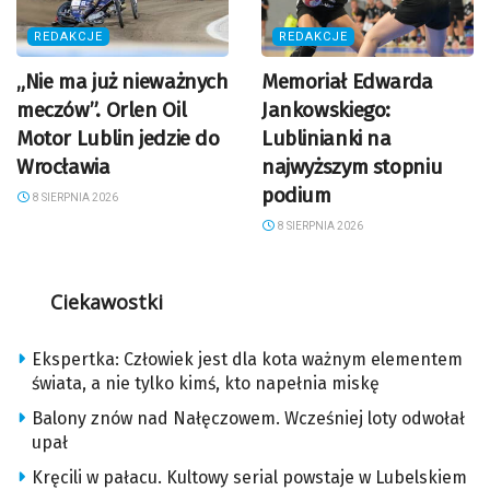
REDAKCJE
REDAKCJE
„Nie ma już nieważnych
Memoriał Edwarda
meczów”. Orlen Oil
Jankowskiego:
Motor Lublin jedzie do
Lublinianki na
Wrocławia
najwyższym stopniu
podium
8 SIERPNIA 2026
8 SIERPNIA 2026
Ciekawostki
Ekspertka: Człowiek jest dla kota ważnym elementem
świata, a nie tylko kimś, kto napełnia miskę
Balony znów nad Nałęczowem. Wcześniej loty odwołał
upał
Kręcili w pałacu. Kultowy serial powstaje w Lubelskiem