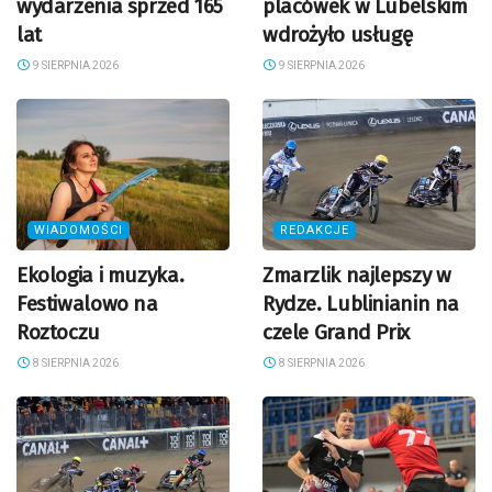
wydarzenia sprzed 165
placówek w Lubelskim
lat
wdrożyło usługę
9 SIERPNIA 2026
9 SIERPNIA 2026
WIADOMOŚCI
REDAKCJE
Ekologia i muzyka.
Zmarzlik najlepszy w
Festiwalowo na
Rydze. Lublinianin na
Roztoczu
czele Grand Prix
8 SIERPNIA 2026
8 SIERPNIA 2026