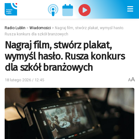
Radio Lublin
>
Wiadomości
>
Nagraj film, stwórz plakat, wymyśl hasło.
Rusza konkurs dla szkół branżowych
Nagraj film, stwórz plakat,
wymyśl hasło. Rusza konkurs
dla szkół branżowych
A
18 lutego 2026 / 12:45
A