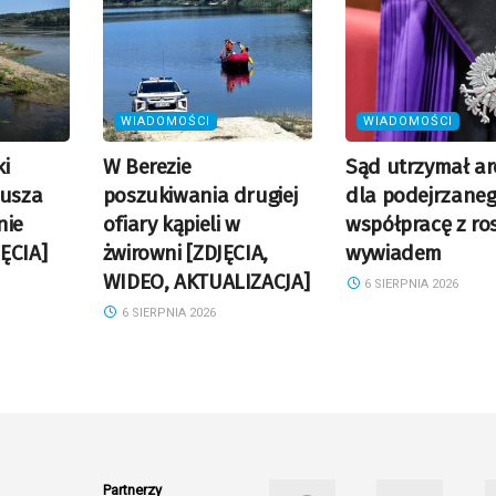
WIADOMOŚCI
WIADOMOŚCI
i
W Berezie
Sąd utrzymał ar
Susza
poszukiwania drugiej
dla podejrzaneg
nie
ofiary kąpieli w
współpracę z ro
ĘCIA]
żwirowni [ZDJĘCIA,
wywiadem
WIDEO, AKTUALIZACJA]
6 SIERPNIA 2026
6 SIERPNIA 2026
Partnerzy