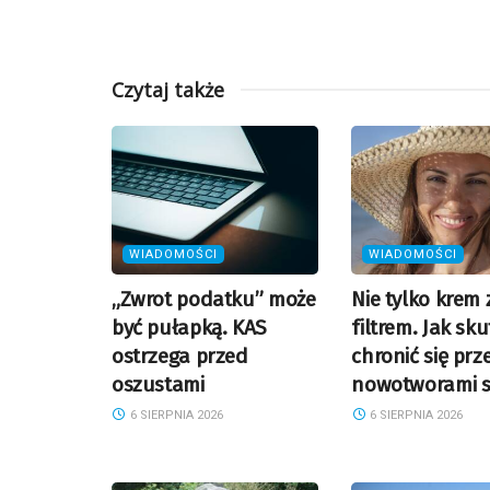
Czytaj także
WIADOMOŚCI
WIADOMOŚCI
„Zwrot podatku” może
Nie tylko krem 
być pułapką. KAS
filtrem. Jak sk
ostrzega przed
chronić się prz
oszustami
nowotworami s
6 SIERPNIA 2026
6 SIERPNIA 2026