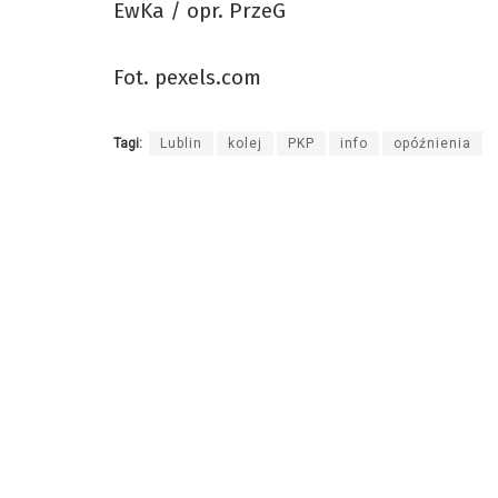
EwKa / opr. PrzeG
Fot. pexels.com
Tagi:
Lublin
kolej
PKP
info
opóźnienia