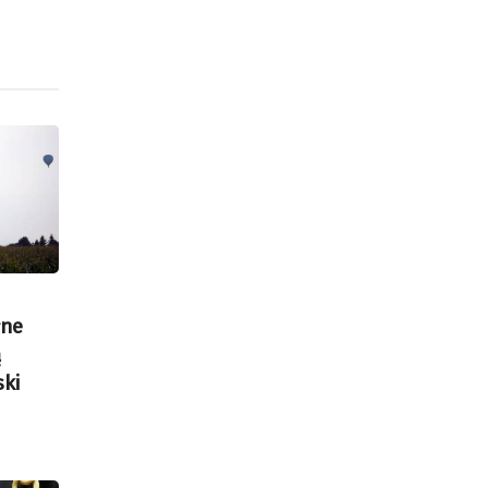
łne
ą
ski