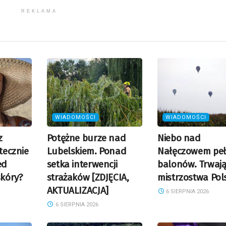
REKLAMA
WIADOMOŚCI
WIADOMOŚCI
z
Potężne burze nad
Niebo nad
utecznie
Lubelskiem. Ponad
Nałęczowem pe
ed
setka interwencji
balonów. Trwaj
kóry?
strażaków [ZDJĘCIA,
mistrzostwa Pol
AKTUALIZACJA]
6 SIERPNIA 2026
6 SIERPNIA 2026