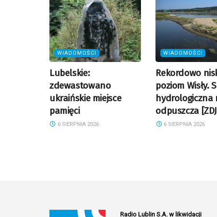
WIADOMOŚCI
WIADOMOŚCI
Lubelskie:
Rekordowo nisk
zdewastowano
poziom Wisły. 
ukraińskie miejsce
hydrologiczna 
pamięci
odpuszcza [ZDJ
6 SIERPNIA 2026
6 SIERPNIA 2026
Radio Lublin S.A. w likwidacji