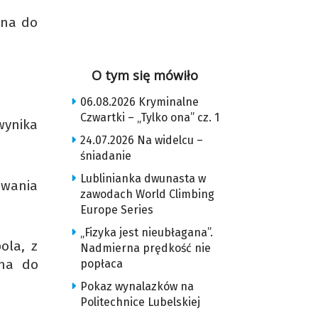
ina do
O tym się mówiło
06.08.2026 Kryminalne
Czwartki – „Tylko ona” cz. 1
wynika
24.07.2026 Na widelcu –
śniadanie
Lublinianka dwunasta w
owania
zawodach World Climbing
Europe Series
„Fizyka jest nieubłagana”.
ola, z
Nadmierna prędkość nie
ina do
popłaca
Pokaz wynalazków na
Politechnice Lubelskiej