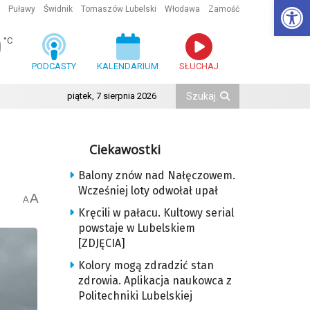
Ot
Puławy
Świdnik
Tomaszów Lubelski
Włodawa
Zamość
0
°C
PODCASTY
KALENDARIUM
SŁUCHAJ
piątek, 7 sierpnia 2026
Ciekawostki
Balony znów nad Nałęczowem.
Wcześniej loty odwołał upał
A
A
Kręcili w pałacu. Kultowy serial
powstaje w Lubelskiem
[ZDJĘCIA]
Kolory mogą zdradzić stan
zdrowia. Aplikacja naukowca z
Politechniki Lubelskiej