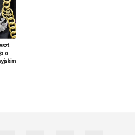
eszt
o o
syjskim