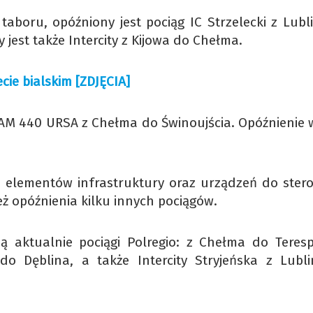
aboru, opóźniony jest pociąg IC Strzelecki z Lubl
 jest także Intercity z Kijowa do Chełma.
cie bialskim [ZDJĘCIA]
NAM 440 URSA z Chełma do Świnoujścia. Opóźnienie 
 elementów infrastruktury oraz urządzeń do ster
 opóźnienia kilku innych pociągów.
ą aktualnie pociągi Polregio: z Chełma do Teresp
do Dęblina, a także Intercity Stryjeńska z Lubl