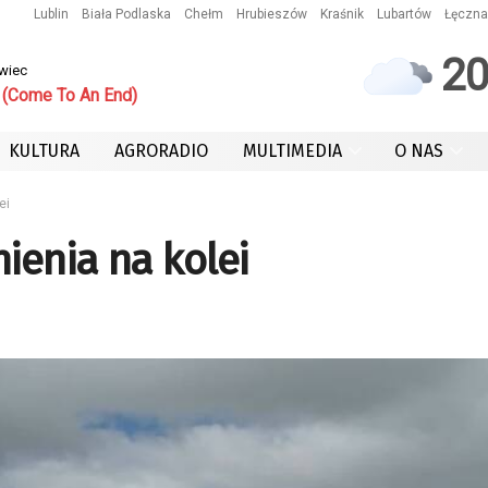
Lublin
Biała Podlaska
Chełm
Hrubieszów
Kraśnik
Lubartów
Łęczna
2
owiec
 (Come To An End)
KULTURA
AGRORADIO
MULTIMEDIA
O NAS
ei
ienia na kolei