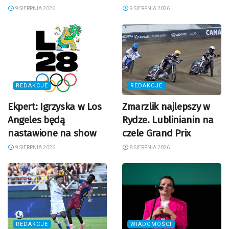
9 SIERPNIA 2026
9 SIERPNIA 2026
REDAKCJE
REDAKCJE
Ekpert: Igrzyska w Los
Zmarzlik najlepszy w
Angeles będą
Rydze. Lublinianin na
nastawione na show
czele Grand Prix
9 SIERPNIA 2026
8 SIERPNIA 2026
REDAKCJE
WIADOMOŚCI