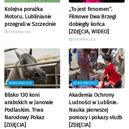
Kolejna porażka
„To jest fenomen”.
Motoru. Lublinianie
Filmowe Dwa Brzegi
przegrali w Szczecinie
dobiegły końca
[ZDJĘCIA, WIDEO]
8 SIERPNIA 2026
8 SIERPNIA 2026
WIADOMOŚCI
WIADOMOŚCI
Blisko 130 koni
Akademia Ochrony
arabskich w Janowie
Ludności w Lublinie.
Podlaskim. Trwa
Nauka pierwszej
Narodowy Pokaz
pomocy i pokazy służb
[ZDJĘCIA]
[ZDJĘCIA]