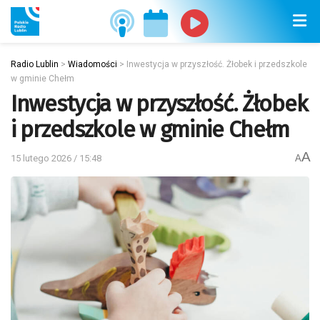
Radio Lublin
>
Wiadomości
>
Inwestycja w przyszłość. Żłobek i przedszkole
w gminie Chełm
Inwestycja w przyszłość. Żłobek
i przedszkole w gminie Chełm
A
15 lutego 2026 / 15:48
A