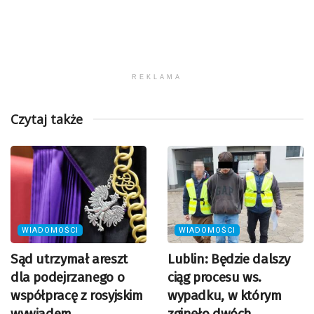
REKLAMA
Czytaj także
WIADOMOŚCI
WIADOMOŚCI
Sąd utrzymał areszt
Lublin: Będzie dalszy
dla podejrzanego o
ciąg procesu ws.
współpracę z rosyjskim
wypadku, w którym
wywiadem
zginęło dwóch