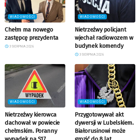
WIADOMOŚCI
WIADOMOŚCI
Chełm ma nowego
Nietrzeźwy policjant
zastępcę prezydenta
wjechał radiowozem w
budynek komendy
3 SIERPNIA 2026
3 SIERPNIA 2026
WIADOMOŚCI
WIADOMOŚCI
Nietrzeźwy kierowca
Przygotowywał akt
dachował w powiecie
dywersji w Lubelskiem.
chełmskim. Poranny
Białorusinowi może
wypadek na S17
grozić do 8 lat