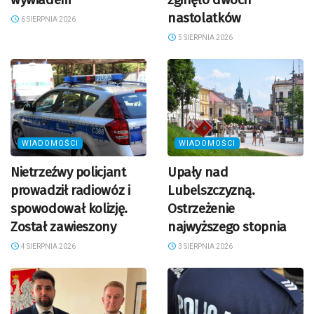
nastolatków
6 SIERPNIA 2026
5 SIERPNIA 2026
WIADOMOŚCI
WIADOMOŚCI
Nietrzeźwy policjant
Upały nad
prowadził radiowóz i
Lubelszczyzną.
spowodował kolizję.
Ostrzeżenie
Został zawieszony
najwyższego stopnia
4 SIERPNIA 2026
3 SIERPNIA 2026