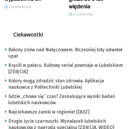
więzienia
2 SIERPNIA 2026
31 LIPCA 2026
Ciekawostki
Balony znów nad Nałęczowem. Wcześniej loty odwołał
upał
Kręcili w pałacu. Kultowy serial powstaje w Lubelskiem
[ZDJĘCIA]
Kolory mogą zdradzić stan zdrowia. Aplikacja
naukowca z Politechniki Lubelskiej
Gdzie „chowa się” czas? Zaskakujące wyniki badań
lubelskich naukowców
Najciekawsze zamki w regionie! [QUIZ]
Drugie życie czarnuszki. Wynalazek lubelskich
naukowców z nagrodą specjalną [ZDJĘCIA, WIDEO]