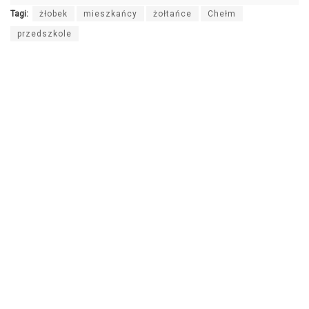
Tagi:
żłobek
mieszkańcy
żołtańce
Chełm
przedszkole