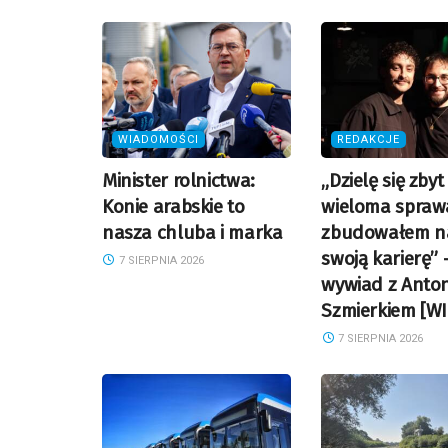
WIADOMOŚCI
REDAKCJE
Minister rolnictwa:
„Dzielę się zbyt
Konie arabskie to
wieloma sprawa
nasza chluba i marka
zbudowałem n
swoją karierę” 
7 SIERPNIA 2026
wywiad z Anto
Szmierkiem [W
7 SIERPNIA 2026