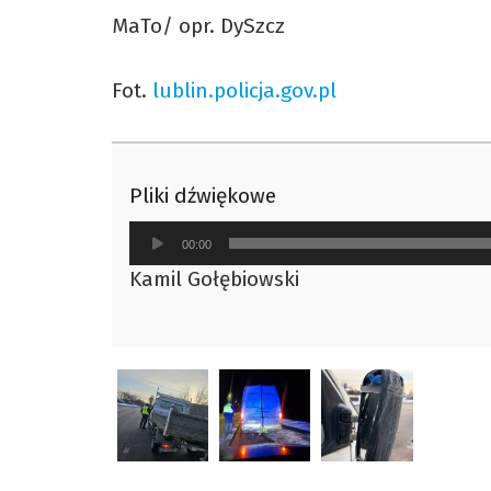
MaTo/ opr. DySzcz
Fot.
lublin.policja.gov.pl
Pliki dźwiękowe
Odtwarzacz
00:00
plików
Kamil Gołębiowski
dźwiękowych