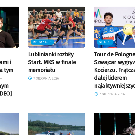
REDAKCJE
SPORT
Lublinianki rozbiły
Tour de Pologne
mi i
Start. MKS w finale
Szwajcar wygry
a tym
memoriału
Kocierzu. Frątcz
–
dalej liderem
7 SIERPNIA 2026
nym
najaktywniejszy
IDEO]
7 SIERPNIA 2026