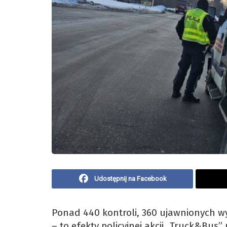
Udostępnij na Facebook
Ponad 440 kontroli, 360 ujawnionych w
– to efekty policyjnej akcji „Truck&Bus”