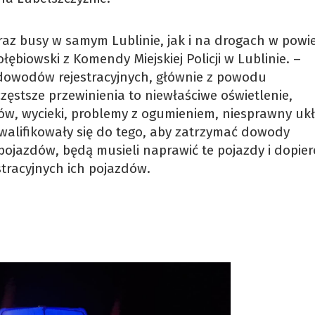
raz busy w samym Lublinie, jak i na drogach w powie
ębiowski z Komendy Miejskiej Policji w Lublinie. –
 dowodów rejestracyjnych, głównie z powodu
ęstsze przewinienia to niewłaściwe oświetlenie,
w, wycieki, problemy z ogumieniem, niesprawny uk
walifikowały się do tego, aby zatrzymać dowody
h pojazdów, będą musieli naprawić te pojazdy i dopier
tracyjnych ich pojazdów.