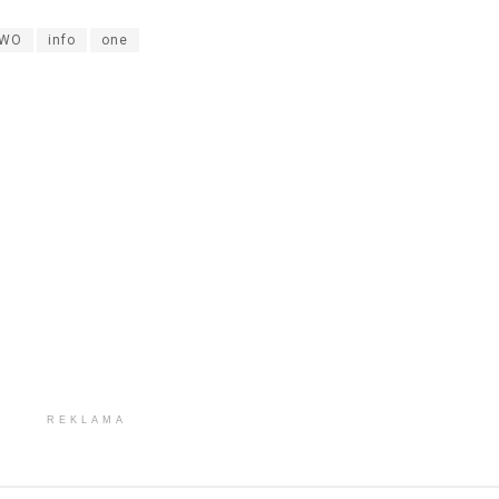
zmn
TWO
info
one
gło
REKLAMA