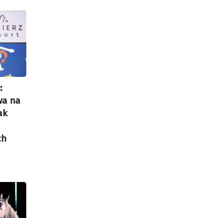
:
wa na
ak
ch