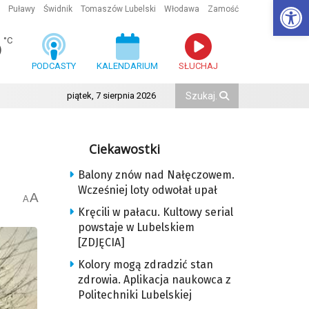
Ot
Puławy
Świdnik
Tomaszów Lubelski
Włodawa
Zamość
6
°C
PODCASTY
KALENDARIUM
SŁUCHAJ
piątek, 7 sierpnia 2026
Ciekawostki
Balony znów nad Nałęczowem.
Wcześniej loty odwołał upał
A
A
Kręcili w pałacu. Kultowy serial
powstaje w Lubelskiem
[ZDJĘCIA]
Kolory mogą zdradzić stan
zdrowia. Aplikacja naukowca z
Politechniki Lubelskiej