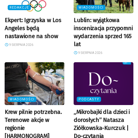
REDAKCJE
WIADOMOŚCI
Ekpert: Igrzyska w Los
Lublin: wyjątkowa
Angeles będą
inscenizacja przypomni
nastawione na show
wydarzenia sprzed 165
lat
9 SIERPNIA 2026
9 SIERPNIA 2026
WIADOMOŚCI
PODCASTY
Krew pilnie potrzebna.
„Mikrobajki dla dzieci i
Terenowe akcje w
dorosłych” Natasza
regionie
Ziółkowska-Kurczuk |
[HARMONOGRAM]
Do-czytania