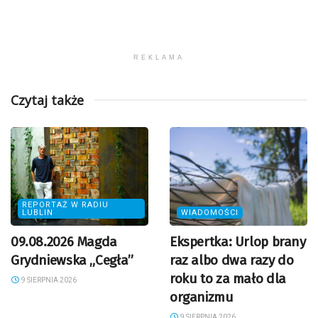
REKLAMA
Czytaj także
REPORTAŻ W RADIU
LUBLIN
WIADOMOŚCI
09.08.2026 Magda
Ekspertka: Urlop brany
Grydniewska „Cegła”
raz albo dwa razy do
roku to za mało dla
9 SIERPNIA 2026
organizmu
9 SIERPNIA 2026