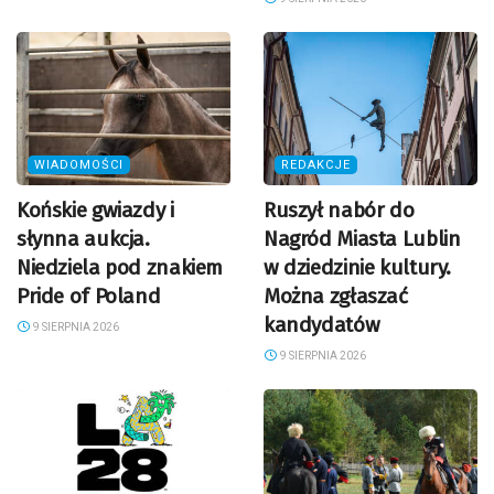
WIADOMOŚCI
REDAKCJE
Końskie gwiazdy i
Ruszył nabór do
słynna aukcja.
Nagród Miasta Lublin
Niedziela pod znakiem
w dziedzinie kultury.
Pride of Poland
Można zgłaszać
kandydatów
9 SIERPNIA 2026
9 SIERPNIA 2026