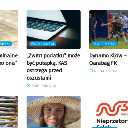
ARTKI
WIADOMOŚCI
MULTIMEDIA
minalne
„Zwrot podatku” może
Dynamo Kijów –
ko ona”
być pułapką. KAS
Qarabag FK
ostrzega przed
6 SIERPNIA 2026
oszustami
6 SIERPNIA 2026