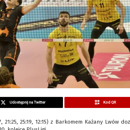
Udostępnij na Twitter
Kod QR
17, 21:25, 25:19, 12:15) z Barkomem Każany Lwów do
0. kolejce PlusLigi.