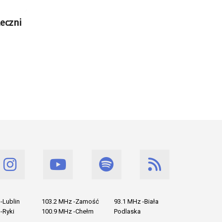
eczni
-Lublin
103.2 MHz -Zamość
93.1 MHz -Biała
-Ryki
100.9 MHz -Chełm
Podlaska