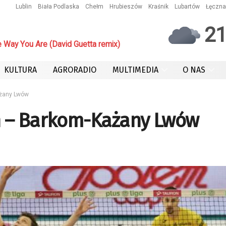
Lublin
Biała Podlaska
Chełm
Hrubieszów
Kraśnik
Lubartów
Łęczna
2
Way You Are (David Guetta remix)
KULTURA
AGRORADIO
MULTIMEDIA
O NAS
ażany Lwów
n – Barkom-Każany Lwów