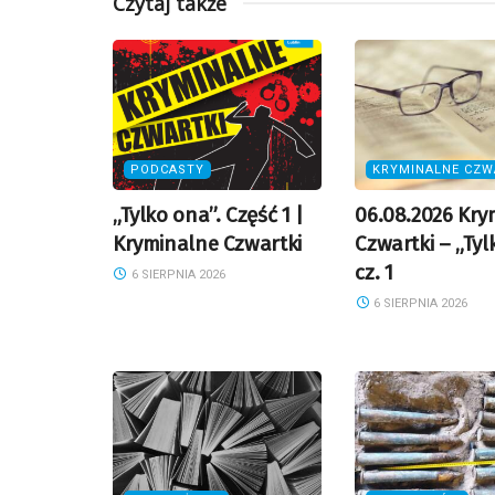
Czytaj także
PODCASTY
KRYMINALNE CZW
„Tylko ona”. Część 1 |
06.08.2026 Kry
Kryminalne Czwartki
Czwartki – „Tyl
cz. 1
6 SIERPNIA 2026
6 SIERPNIA 2026