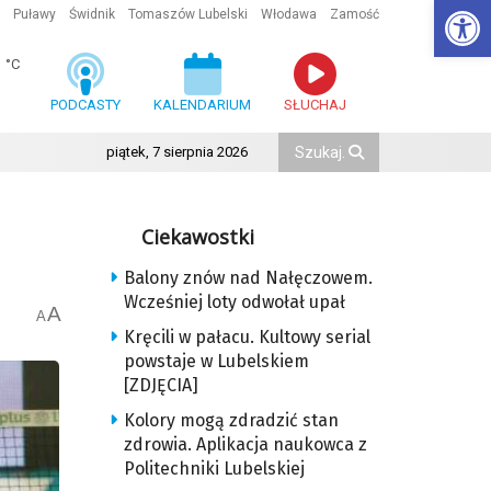
Ot
Puławy
Świdnik
Tomaszów Lubelski
Włodawa
Zamość
1
°C
PODCASTY
KALENDARIUM
SŁUCHAJ
piątek, 7 sierpnia 2026
Ciekawostki
Balony znów nad Nałęczowem.
Wcześniej loty odwołał upał
A
A
Kręcili w pałacu. Kultowy serial
powstaje w Lubelskiem
[ZDJĘCIA]
Kolory mogą zdradzić stan
zdrowia. Aplikacja naukowca z
Politechniki Lubelskiej