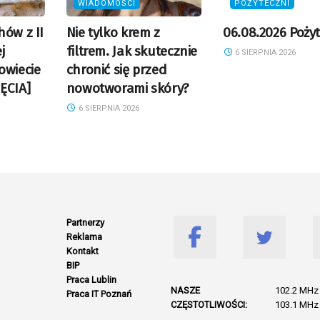
WIADOMOŚCI
POŻYTECZNI
hów z II
Nie tylko krem z
06.08.2026 Pożyt
j
filtrem. Jak skutecznie
6 SIERPNIA 2026
owiecie
chronić się przed
ĘCIA]
nowotworami skóry?
6 SIERPNIA 2026
Partnerzy
Reklama
Kontakt
BIP
Praca Lublin
NASZE
102.2 MHz 
Praca IT Poznań
CZĘSTOTLIWOŚCI:
103.1 MHz 