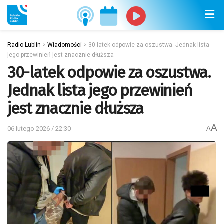
Radio Lublin
>
Wiadomości
>
30-latek odpowie za oszustwa. Jednak lista
jego przewinień jest znacznie dłuższa
30-latek odpowie za oszustwa.
Jednak lista jego przewinień
jest znacznie dłuższa
A
06 lutego 2026 / 22:30
A