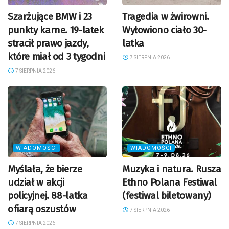
Szarżujące BMW i 23
Tragedia w żwirowni.
punkty karne. 19-latek
Wyłowiono ciało 30-
stracił prawo jazdy,
latka
które miał od 3 tygodni
7 SIERPNIA 2026
7 SIERPNIA 2026
WIADOMOŚCI
WIADOMOŚCI
Myślała, że bierze
Muzyka i natura. Rusza
udział w akcji
Ethno Polana Festiwal
policyjnej. 88-latka
(festiwal biletowany)
ofiarą oszustów
7 SIERPNIA 2026
7 SIERPNIA 2026