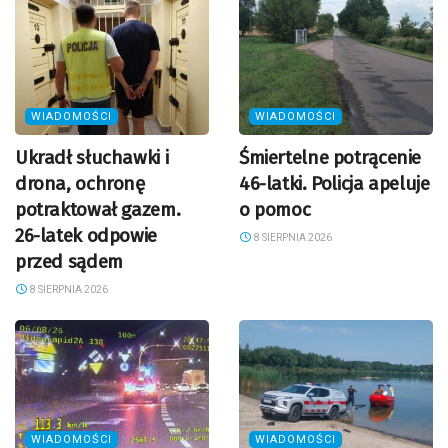
WIADOMOŚCI
WIADOMOŚCI
Ukradł słuchawki i
Śmiertelne potrącenie
drona, ochronę
46-latki. Policja apeluje
potraktował gazem.
o pomoc
26-latek odpowie
8 SIERPNIA 2026
przed sądem
8 SIERPNIA 2026
WIADOMOŚCI
WIADOMOŚCI