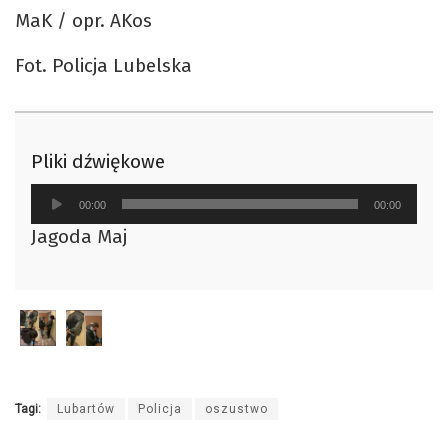
MaK / opr. AKos
Fot. Policja Lubelska
Pliki dźwiękowe
Odtwarzacz
00:00
00:00
plików
Jagoda Maj
dźwiękowych
Tagi:
Lubartów
Policja
oszustwo