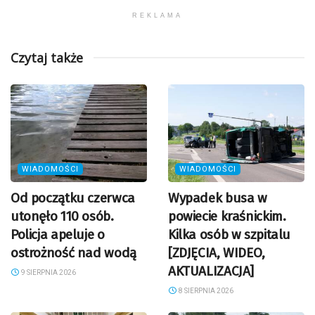
REKLAMA
Czytaj także
WIADOMOŚCI
WIADOMOŚCI
Od początku czerwca
Wypadek busa w
utonęło 110 osób.
powiecie kraśnickim.
Policja apeluje o
Kilka osób w szpitalu
ostrożność nad wodą
[ZDJĘCIA, WIDEO,
AKTUALIZACJA]
9 SIERPNIA 2026
8 SIERPNIA 2026