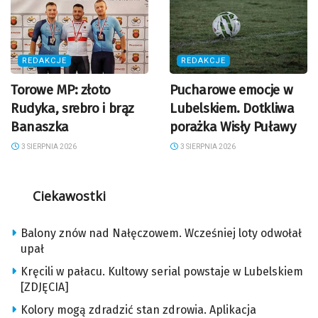
REDAKCJE
REDAKCJE
Torowe MP: złoto
Pucharowe emocje w
Rudyka, srebro i brąz
Lubelskiem. Dotkliwa
Banaszka
porażka Wisły Puławy
3 SIERPNIA 2026
3 SIERPNIA 2026
Ciekawostki
Balony znów nad Nałęczowem. Wcześniej loty odwołał
upał
Kręcili w pałacu. Kultowy serial powstaje w Lubelskiem
[ZDJĘCIA]
Kolory mogą zdradzić stan zdrowia. Aplikacja