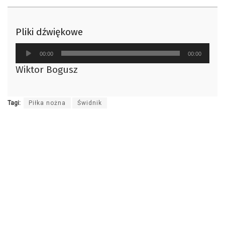
Pliki dźwiękowe
Odtwarzacz
00:00
00:00
plików
Wiktor Bogusz
dźwiękowych
Tagi:
Piłka nożna
Świdnik