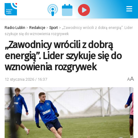
Radio Lublin
>
Redakcje
>
Sport
>
„Zawodnicy wrócili z dobrą energią”. Lider
szykuje się do wznowienia rozgrywek
„Zawodnicy wrócili z dobrą
energią”. Lider szykuje się do
wznowienia rozgrywek
A
12 stycznia 2026 / 16:37
A