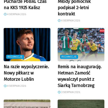
Pucharze Polski. Czas
Młody pomocnik
na KKS 1925 Kalisz
podpisał 2-letni
kontrakt
4 SIERPNIA 2026
4 SIERPNIA 2026
REDAKCJE
REDAKCJE
Na razie wypożyczenie.
Remis na inaugurację.
Nowy piłkarz w
Hetman Zamość
Motorze Lublin
wywalczył punkt z
Siarką Tarnobrzeg
4 SIERPNIA 2026
3 SIERPNIA 2026