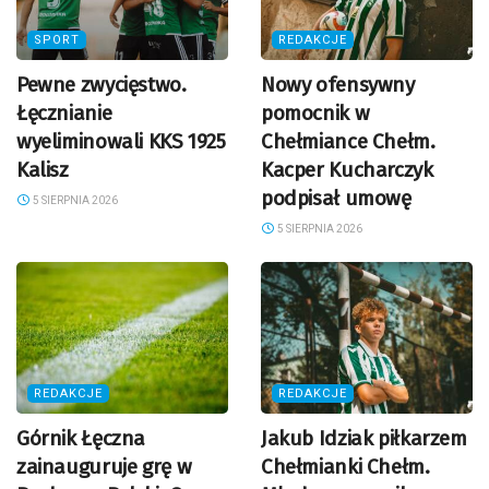
SPORT
REDAKCJE
Pewne zwycięstwo.
Nowy ofensywny
Łęcznianie
pomocnik w
wyeliminowali KKS 1925
Chełmiance Chełm.
Kalisz
Kacper Kucharczyk
podpisał umowę
5 SIERPNIA 2026
5 SIERPNIA 2026
REDAKCJE
REDAKCJE
Górnik Łęczna
Jakub Idziak piłkarzem
zainauguruje grę w
Chełmianki Chełm.