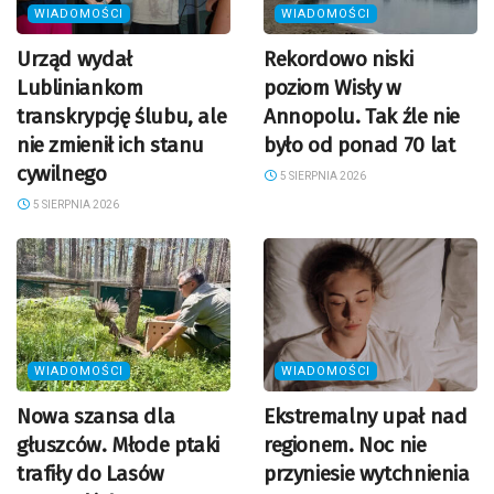
WIADOMOŚCI
WIADOMOŚCI
Urząd wydał
Rekordowo niski
Lubliniankom
poziom Wisły w
transkrypcję ślubu, ale
Annopolu. Tak źle nie
nie zmienił ich stanu
było od ponad 70 lat
cywilnego
5 SIERPNIA 2026
5 SIERPNIA 2026
WIADOMOŚCI
WIADOMOŚCI
Nowa szansa dla
Ekstremalny upał nad
głuszców. Młode ptaki
regionem. Noc nie
trafiły do Lasów
przyniesie wytchnienia