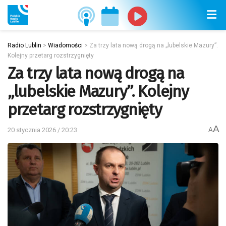
Radio Lublin
>
Wiadomości
>
Za trzy lata nową drogą na „lubelskie Mazury”.
Kolejny przetarg rozstrzygnięty
Za trzy lata nową drogą na
„lubelskie Mazury”. Kolejny
przetarg rozstrzygnięty
A
20 stycznia 2026 / 20:23
A