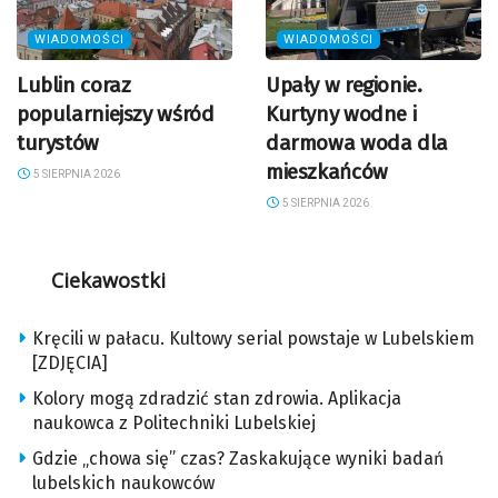
WIADOMOŚCI
WIADOMOŚCI
Lublin coraz
Upały w regionie.
popularniejszy wśród
Kurtyny wodne i
turystów
darmowa woda dla
mieszkańców
5 SIERPNIA 2026
5 SIERPNIA 2026
Ciekawostki
Kręcili w pałacu. Kultowy serial powstaje w Lubelskiem
[ZDJĘCIA]
Kolory mogą zdradzić stan zdrowia. Aplikacja
naukowca z Politechniki Lubelskiej
Gdzie „chowa się” czas? Zaskakujące wyniki badań
lubelskich naukowców