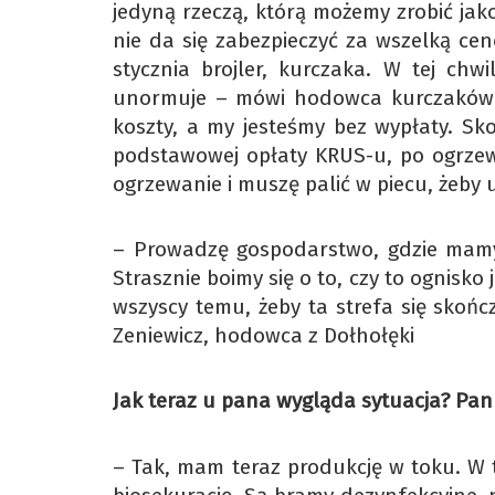
jedyną rzeczą, którą możemy zrobić jako
nie da się zabezpieczyć za wszelką cen
stycznia brojler, kurczaka. W tej chw
unormuje – mówi hodowca kurczaków P
koszty, a my jesteśmy bez wypłaty. Sk
podstawowej opłaty KRUS-u, po ogrzew
ogrzewanie i muszę palić w piecu, żeby
– Prowadzę gospodarstwo, gdzie mamy 
Strasznie boimy się o to, czy to ognisk
wszyscy temu, żeby ta strefa się skończ
Zeniewicz, hodowca z Dołhołęki
Jak teraz u pana wygląda sytuacja? Pan
– Tak, mam teraz produkcję w toku. W 