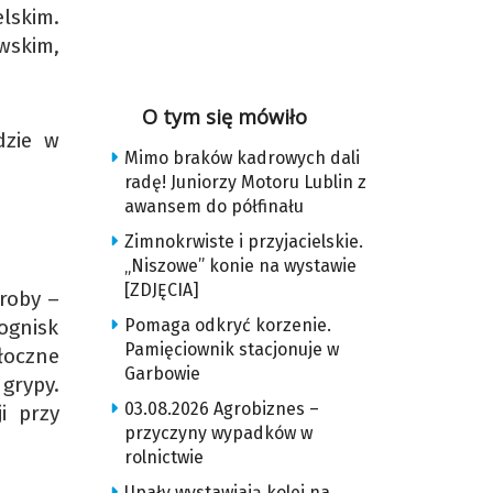
lskim.
wskim,
O tym się mówiło
dzie w
Mimo braków kadrowych dali
radę! Juniorzy Motoru Lublin z
awansem do półfinału
Zimnokrwiste i przyjacielskie.
„Niszowe” konie na wystawie
[ZDJĘCIA]
oroby –
Pomaga odkryć korzenie.
ognisk
Pamięciownik stacjonuje w
łoczne
Garbowie
grypy.
03.08.2026 Agrobiznes –
i przy
przyczyny wypadków w
rolnictwie
Upały wystawiają kolej na