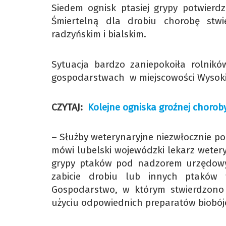
Siedem ognisk ptasiej grypy potwier
Śmiertelną dla drobiu chorobę stw
radzyńskim i bialskim.
Sytuacja bardzo zaniepokoiła rolnik
gospodarstwach w miejscowości Wysokie
CZYTAJ:
Kolejne ogniska groźnej chorob
– Służby weterynaryjne niezwłocznie pod
mówi lubelski wojewódzki lekarz weter
grypy ptaków pod nadzorem urzędowy
zabicie drobiu lub innych ptaków w
Gospodarstwo, w którym stwierdzono 
użyciu odpowiednich preparatów biobój