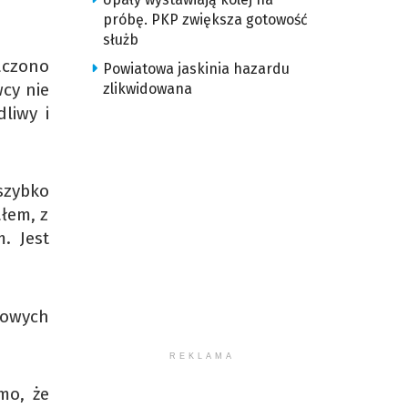
próbę. PKP zwiększa gotowość
służb
aczono
Powiatowa jaskinia hazardu
cy nie
zlikwidowana
liwy i
 szybko
łem, z
. Jest
nowych
REKLAMA
mo, że