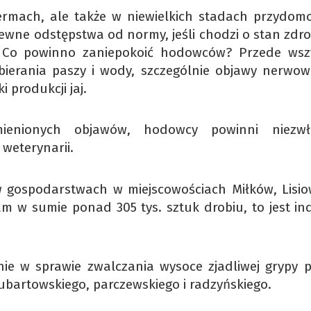
ermach, ale także w niewielkich stadach przydom
ewne odstępstwa od normy, jeśli chodzi o stan zdr
– Co powinno zaniepokoić hodowców? Przede wsz
bierania paszy i wody, szczególnie objawy nerwow
 produkcji jaj.
enionych objawów, hodowcy powinni niezwło
weterynarii.
w gospodarstwach w miejscowościach Miłków, Lisio
 w sumie ponad 305 tys. sztuk drobiu, to jest in
ie w sprawie zwalczania wysoce zjadliwej grypy 
lubartowskiego, parczewskiego i radzyńskiego.