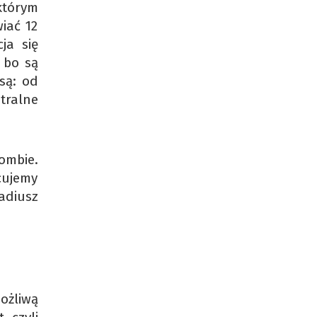
 którym
iać 12
ja się
 bo są
są: od
tralne
ombie.
icujemy
kadiusz
ożliwą