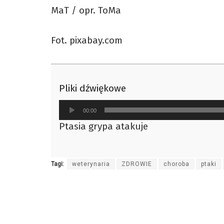
MaT / opr. ToMa
Fot. pixabay.com
Pliki dźwiękowe
Odtwarzacz
00:00
plików
Ptasia grypa atakuje
dźwiękowych
Tagi:
weterynaria
ZDROWIE
choroba
ptaki