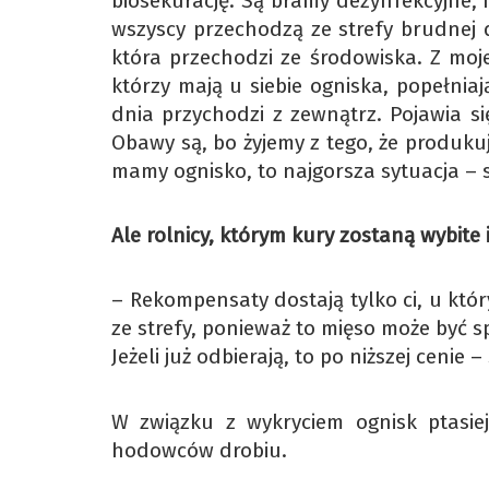
biosekurację. Są bramy dezynfekcyjne, ni
wszyscy przechodzą ze strefy brudnej d
która przechodzi ze środowiska. Z moje
którzy mają u siebie ogniska, popełniaj
dnia przychodzi z zewnątrz. Pojawia si
Obawy są, bo żyjemy z tego, że produkuj
mamy ognisko, to najgorsza sytuacja – 
Ale rolnicy, którym kury zostaną wybite
– Rekompensaty dostają tylko ci, u któr
ze strefy, ponieważ to mięso może być s
Jeżeli już odbierają, to po niższej cenie 
W związku z wykryciem ognisk ptasiej
hodowców drobiu.