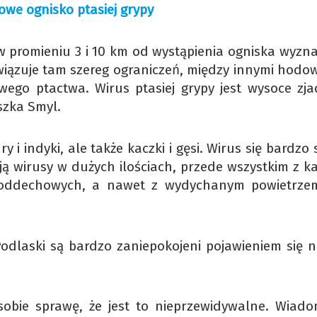
Nowe ognisko ptasiej grypy
 w promieniu 3 i 10 km od wystąpienia ogniska wyzn
wiązuje tam szereg ograniczeń, między innymi hodow
go ptactwa. Wirus ptasiej grypy jest wysoce zjad
szka Smyl.
y i indyki, ale także kaczki i gęsi. Wirus się bardzo
ją wirusy w dużych ilościach, przede wszystkim z ka
g oddechowych, a nawet z wydychanym powietrzem
odlaski są bardzo zaniepokojeni pojawieniem się 
sobie sprawę, że jest to nieprzewidywalne. Wiado