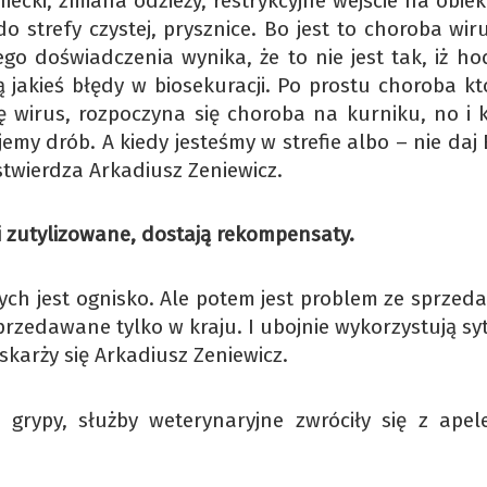
ecki, zmiana odzieży, restrykcyjne wejście na obiekt
o strefy czystej, prysznice. Bo jest to choroba wir
go doświadczenia wynika, że to nie jest tak, iż ho
ą jakieś błędy w biosekuracji. Po prostu choroba k
ę wirus, rozpoczyna się choroba na kurniku, no i k
emy drób. A kiedy jesteśmy w strefie albo – nie daj
stwierdza Arkadiusz Zeniewicz.
 i zutylizowane, dostają rekompensaty.
ych jest ognisko. Ale potem jest problem ze sprzed
przedawane tylko w kraju. I ubojnie wykorzystują sy
– skarży się Arkadiusz Zeniewicz.
 grypy, służby weterynaryjne zwróciły się z ape