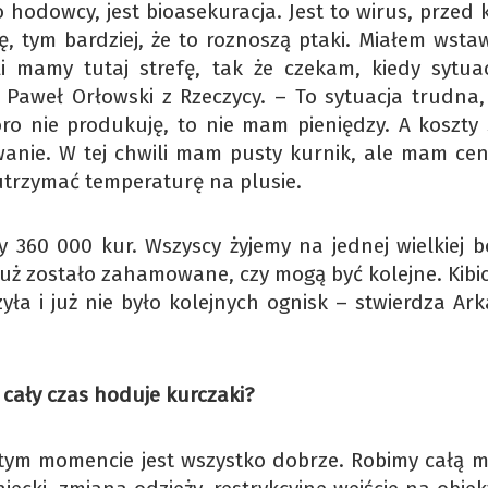
 hodowcy, jest bioasekuracja. Jest to wirus, przed
ę, tym bardziej, że to roznoszą ptaki. Miałem wstaw
ili mamy tutaj strefę, tak że czekam, kiedy sytuac
aweł Orłowski z Rzeczycy. – To sytuacja trudna,
oro nie produkuję, to nie mam pieniędzy. A koszty 
anie. W tej chwili mam pusty kurnik, ale mam cen
 utrzymać temperaturę na plusie.
360 000 kur. Wszyscy żyjemy na jednej wielkiej b
o już zostało zahamowane, czy mogą być kolejne. Kib
yła i już nie było kolejnych ognisk – stwierdza Ar
 cały czas hoduje kurczaki?
tym momencie jest wszystko dobrze. Robimy całą m