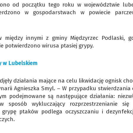
dzono od początku tego roku w województwie lube
ierdzono w gospodarstwach w powiecie parcze
ów między innymi z gminy Międzyrzec Podlaski, g
 potwierdzono wirusa ptasiej grypy.
y w Lubelskiem
jęły działania mające na celu likwidację ognisk ch
ynarii Agnieszka Smyl. – W przypadku stwierdzania 
m podejmowane są następujące działania: niezw
 sposób wykluczający rozprzestrzenianie się 
grypę ptaków podlega oczyszczaniu i dezynfekcj
czych.