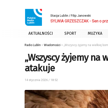
Stacja Lublin / Filip Janowski
SYLWIA GRZESZCZAK - Sen o prz
AKTUALNOŚCI
SPORT
MUZYKA
Radio Lublin
>
Wiadomości
>
„Wszyscy żyjemy na wielkiej bomb
„Wszyscy żyjemy na w
atakuje
14 stycznia 2026 / 18:52