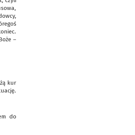
, czyli
usowa,
dowcy,
tóregoś
oniec.
 Boże –
ażą kur
tuację.
lem do