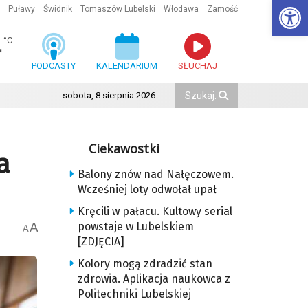
Ot
Puławy
Świdnik
Tomaszów Lubelski
Włodawa
Zamość
4
°C
PODCASTY
KALENDARIUM
SŁUCHAJ
sobota, 8 sierpnia 2026
Ciekawostki
a
Balony znów nad Nałęczowem.
Wcześniej loty odwołał upał
Kręcili w pałacu. Kultowy serial
A
powstaje w Lubelskiem
A
[ZDJĘCIA]
Kolory mogą zdradzić stan
zdrowia. Aplikacja naukowca z
Politechniki Lubelskiej