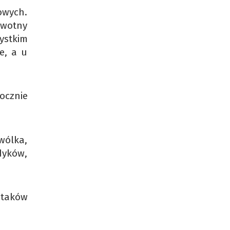
owych.
owotny
ystkim
e, a u
cznie
wólka,
dyków,
ptaków