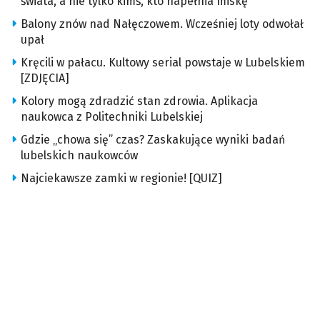
świata, a nie tylko kimś, kto napełnia miskę
Balony znów nad Nałęczowem. Wcześniej loty odwołał
upał
Kręcili w pałacu. Kultowy serial powstaje w Lubelskiem
[ZDJĘCIA]
Kolory mogą zdradzić stan zdrowia. Aplikacja
naukowca z Politechniki Lubelskiej
Gdzie „chowa się” czas? Zaskakujące wyniki badań
lubelskich naukowców
Najciekawsze zamki w regionie! [QUIZ]