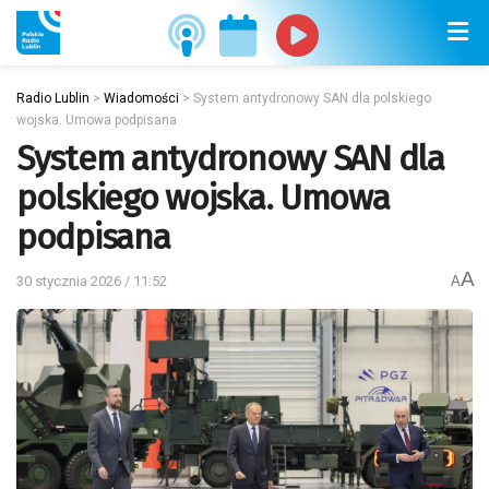
Radio Lublin
>
Wiadomości
>
System antydronowy SAN dla polskiego
wojska. Umowa podpisana
System antydronowy SAN dla
polskiego wojska. Umowa
podpisana
A
30 stycznia 2026 / 11:52
A