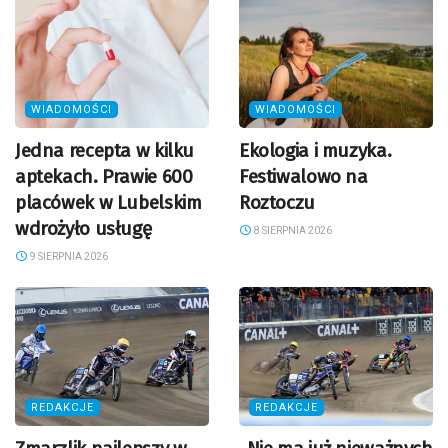
WIADOMOŚCI
WIADOMOŚCI
Jedna recepta w kilku
Ekologia i muzyka.
aptekach. Prawie 600
Festiwalowo na
placówek w Lubelskim
Roztoczu
wdrożyło usługę
8 SIERPNIA 2026
9 SIERPNIA 2026
REDAKCJE
REDAKCJE