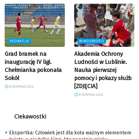
REDAKCJE
WIADOMOŚCI
Grad bramek na
Akademia Ochrony
inaugurację IV ligi.
Ludności w Lublinie.
Chełmianka pokonała
Nauka pierwszej
Sokół
pomocy i pokazy służb
[ZDJĘCIA]
8 SIERPNIA 2026
8 SIERPNIA 2026
Ciekawostki
Ekspertka: Człowiek jest dla kota ważnym elementem