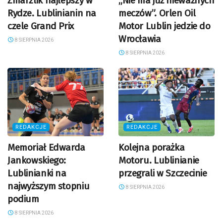
Zmarzlik najlepszy w
„Nie ma już nieważnych
Rydze. Lublinianin na
meczów”. Orlen Oil
czele Grand Prix
Motor Lublin jedzie do
Wrocławia
8 SIERPNIA 2026
8 SIERPNIA 2026
REDAKCJE
REDAKCJE
Memoriał Edwarda
Kolejna porażka
Jankowskiego:
Motoru. Lublinianie
Lublinianki na
przegrali w Szczecinie
najwyższym stopniu
8 SIERPNIA 2026
podium
8 SIERPNIA 2026