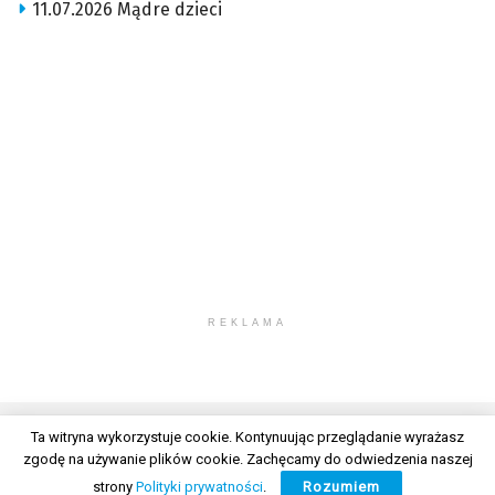
11.07.2026 Mądre dzieci
REKLAMA
Ta witryna wykorzystuje cookie. Kontynuując przeglądanie wyrażasz
zgodę na używanie plików cookie. Zachęcamy do odwiedzenia naszej
© 2026 Wszelkie prawa zastrzeżone. Radio Lublin S.A. w likwidacji
strony
Polityki prywatności
.
Rozumiem