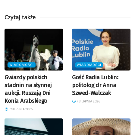
Czytaj także
WIADOMOŚCI
WIADOMOŚCI
Gwiazdy polskich
Gość Radia Lublin:
stadnin na słynnej
politolog dr Anna
aukcji. Ruszają Dni
Szwed-Walczak
Konia Arabskiego
7 SIERPNIA 2026
7 SIERPNIA 2026