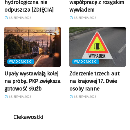
hydrologiczna nie
współpracę z rosyjskim
odpuszcza [ZDJĘCIA]
wywiadem
6 SIERPNIA 2026
6 SIERPNIA 2026
WIADOMOŚCI
WIADOMOŚCI
Upały wystawiają kolej
Zderzenie trzech aut
na próbę. PKP zwiększa
na krajowej 17. Dwie
gotowość służb
osoby ranne
6 SIERPNIA 2026
6 SIERPNIA 2026
Ciekawostki