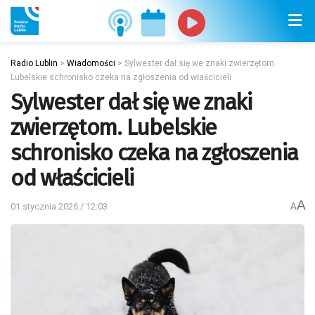
Radio Lublin
>
Wiadomości
>
Sylwester dał się we znaki zwierzętom.
Lubelskie schronisko czeka na zgłoszenia od właścicieli
Sylwester dał się we znaki
zwierzętom. Lubelskie
schronisko czeka na zgłoszenia
od właścicieli
A
01 stycznia 2026 / 12:03
A