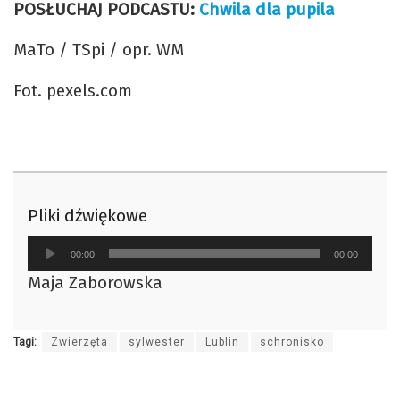
POSŁUCHAJ PODCASTU:
Chwila dla pupila
MaTo / TSpi / opr. WM
Fot. pexels.com
Pliki dźwiękowe
Odtwarzacz
00:00
00:00
plików
Maja Zaborowska
dźwiękowych
Tagi:
Zwierzęta
sylwester
Lublin
schronisko