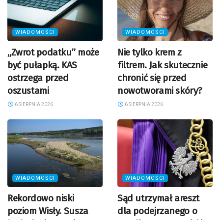
WIADOMOŚCI
WIADOMOŚCI
„Zwrot podatku” może
Nie tylko krem z
być pułapką. KAS
filtrem. Jak skutecznie
ostrzega przed
chronić się przed
oszustami
nowotworami skóry?
6 SIERPNIA 2026
6 SIERPNIA 2026
WIADOMOŚCI
WIADOMOŚCI
Rekordowo niski
Sąd utrzymał areszt
poziom Wisły. Susza
dla podejrzanego o