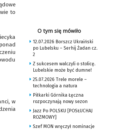
ządowe
wie to
O tym się mówiło
iecyka
12.07.2026 Borszcz Ukraiński
 ponad
po Lubelsku – Serhij Żadan cz.
czeniu
2
powodu
Z sukcesem walczyli o stolicę.
Lubelskie może być dumne!
25.07.2026 Trele morele –
technologia a natura
Piłkarki Górnika Łęczna
anci, w
rozpoczynają nowy sezon
dzenia
Jazz Po POLSKU [POSŁUCHAJ
ROZMOWY]
Szef MON wręczył nominacje