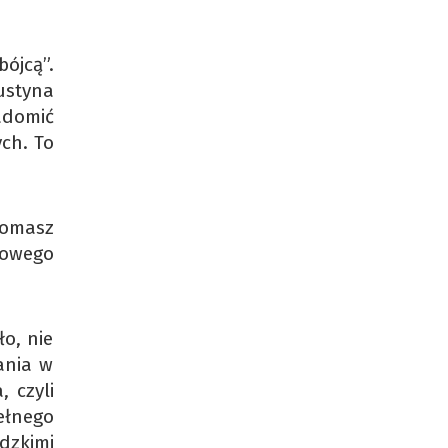
ójcą”.
ustyna
adomić
ych. To
Tomasz
zowego
o, nie
ania w
 czyli
pełnego
dzkimi