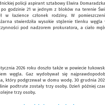
nickiej policji aspirant sztabowy Elwira Domaradzka
) po godzinie 21 w jednym z bloków na terenie Świ
ł w łazience członek rodziny. W pomieszczen
żarna stwierdziła wysokie stężenie tlenku węgla
czynności pod nadzorem prokuratora, a ciało męż
ycznia 2026 roku doszło także w powiecie łukowsk
enkiem węgla. Gaz wydobywał się najprawdopodob
ka, który podgrzewał w domu wodę. 30 grudnia 202
inie podtrute zostały trzy osoby. Dzień później cz
kolejne trzy osoby.