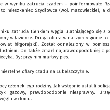
lsce w wyniku zatrucia czadem – poinformowało R
to mieszkaniec Szydłowca (woj. mazowieckie), a d
ku zatrucia tlenkiem węgla ulatniającego się z p
iony w łazience. Druga ofiara w naszym regionie to
owiat biłgorajski). Został odnaleziony w pomiesz
łudniem. On także zmarł najprawdopodobniej z 
ecyka. Był przy nim martwy pies.
śmiertelne ofiary czadu na Lubelszczyźnie.
cy członek jego rodziny. Jak wstępnie ustalili policj
yk gazowy, prawdopodobnie niesprawny. Urzą
u węgla w domu.