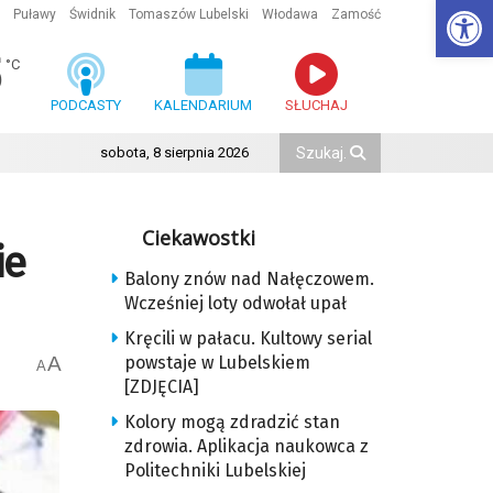
Ot
Puławy
Świdnik
Tomaszów Lubelski
Włodawa
Zamość
5
°C
PODCASTY
KALENDARIUM
SŁUCHAJ
sobota, 8 sierpnia 2026
Ciekawostki
ie
Balony znów nad Nałęczowem.
Wcześniej loty odwołał upał
Kręcili w pałacu. Kultowy serial
A
powstaje w Lubelskiem
A
[ZDJĘCIA]
Kolory mogą zdradzić stan
zdrowia. Aplikacja naukowca z
Politechniki Lubelskiej