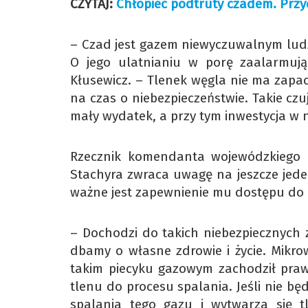
CZYTAJ:
Chłopiec podtruty czadem. Prz
– Czad jest gazem niewyczuwalnym ludz
O jego ulatnianiu w porę zaalarmują
Kłusewicz. – Tlenek węgla nie ma zapa
na czas o niebezpieczeństwie. Takie czuj
mały wydatek, a przy tym inwestycja w n
Rzecznik komendanta wojewódzkiego P
Stachyra zwraca uwagę na jeszcze jede
ważne jest zapewnienie mu dostępu do 
– Dochodzi do takich niebezpiecznych 
dbamy o własne zdrowie i życie. Mikrow
takim piecyku gazowym zachodził prawi
tlenu do procesu spalania. Jeśli nie bę
spalania tego gazu i wytwarza się 