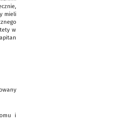
cznie,
y mieli
ycznego
tety w
apitan
dowany
omu i