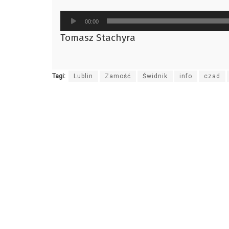
Odtwarzacz
00:00
plików
Tomasz Stachyra
dźwiękowych
Tagi:
Lublin
Zamość
Świdnik
info
czad