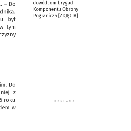
dowódcom brygad
. – Do
Komponentu Obrony
dnika.
Pogranicza [ZDJĘCIA]
iu był
 w tym
czyzny
im. Do
niej z
5 roku
REKLAMA
adem w