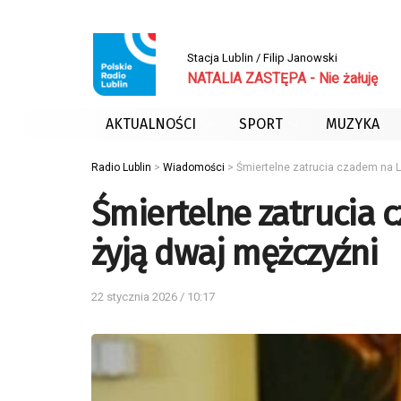
Stacja Lublin / Filip Janowski
NATALIA ZASTĘPA - Nie żałuję
AKTUALNOŚCI
SPORT
MUZYKA
Radio Lublin
>
Wiadomości
>
Śmiertelne zatrucia czadem na L
Śmiertelne zatrucia 
żyją dwaj mężczyźni
22 stycznia 2026 / 10:17