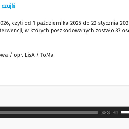
 czujki
6, czyli od 1 października 2025 do 22 stycznia 202
nterwencji, w których poszkodowanych zostało 37 osó
wa / opr. LisA / ToMa
Uży
00:00
strz
do