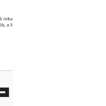
6 roku
b, a 5
waj
ałek