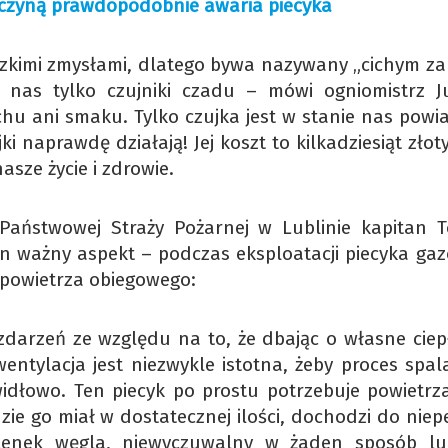
yczyną prawdopodobnie awaria piecyka
kimi zmysłami, dlatego bywa nazywany „cichym zab
 nas tylko czujniki czadu – mówi ogniomistrz J
chu ani smaku. Tylko czujka jest w stanie nas powi
ki naprawdę działają! Jej koszt to kilkadziesiąt złot
asze życie i zdrowie.
aństwowej Straży Pożarnej w Lublinie kapitan 
n ważny aspekt – podczas eksploatacji piecyka ga
powietrza obiegowego:
zdarzeń ze względu na to, że dbając o własne ciepł
entylacja jest niezwykle istotna, żeby proces spal
dłowo. Ten piecyk po prostu potrzebuje powietrza,
dzie go miał w dostatecznej ilości, dochodzi do nie
tlenek węgla, niewyczuwalny w żaden sposób lu