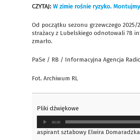
CZYTAJ:
W zimie rośnie ryzyko. Montujmy
Od początku sezonu grzewczego 2025/202
strażacy z Lubelskiego odnotowali 78 i
zmarło.
PaSe / RB / Informacyjna Agencja Radio
Fot. Archiwum RL
Pliki dźwiękowe
Odtwarzacz
00:00
plików
aspirant sztabowy Elwira Domaradzka
dźwiękowych