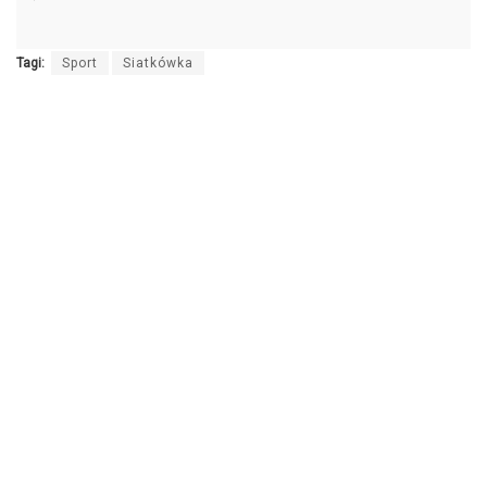
dźwiękowych
Tagi:
Sport
Siatkówka