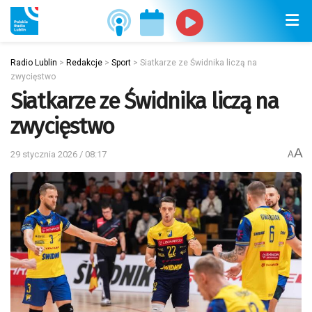
Radio Lublin
>
Redakcje
>
Sport
>
Siatkarze ze Świdnika liczą na
zwycięstwo
Siatkarze ze Świdnika liczą na
zwycięstwo
A
29 stycznia 2026 / 08:17
A