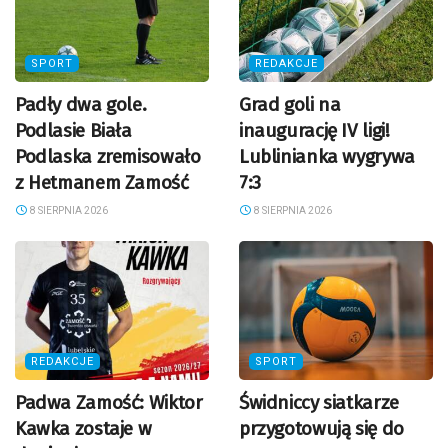
SPORT
REDAKCJE
Padły dwa gole.
Grad goli na
Podlasie Biała
inaugurację IV ligi!
Podlaska zremisowało
Lublinianka wygrywa
z Hetmanem Zamość
7:3
8 SIERPNIA 2026
8 SIERPNIA 2026
REDAKCJE
SPORT
Padwa Zamość: Wiktor
Świdniccy siatkarze
Kawka zostaje w
przygotowują się do