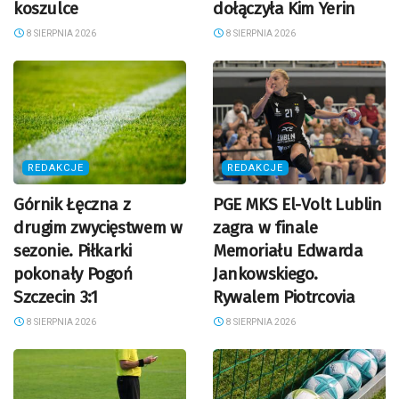
koszulce
dołączyła Kim Yerin
8 SIERPNIA 2026
8 SIERPNIA 2026
REDAKCJE
REDAKCJE
Górnik Łęczna z
PGE MKS El-Volt Lublin
drugim zwycięstwem w
zagra w finale
sezonie. Piłkarki
Memoriału Edwarda
pokonały Pogoń
Jankowskiego.
Szczecin 3:1
Rywalem Piotrcovia
8 SIERPNIA 2026
8 SIERPNIA 2026