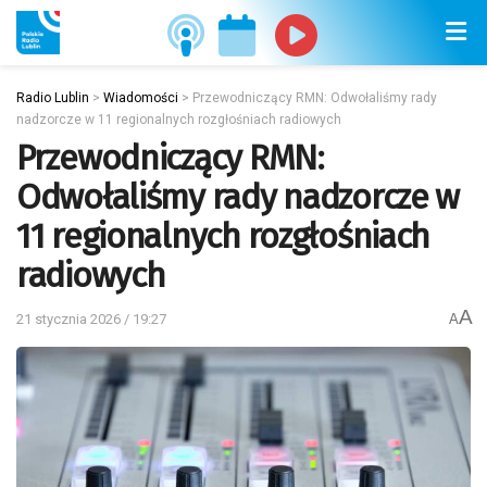
Radio Lublin
>
Wiadomości
>
Przewodniczący RMN: Odwołaliśmy rady
nadzorcze w 11 regionalnych rozgłośniach radiowych
Przewodniczący RMN:
Odwołaliśmy rady nadzorcze w
11 regionalnych rozgłośniach
radiowych
A
21 stycznia 2026 / 19:27
A