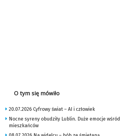
O tym się mówiło
20.07.2026 Cyfrowy świat – AI i człowiek
Nocne syreny obudziły Lublin. Duże emocje wśród
mieszkańców
08.07.2026 Na widelcu – bób ze śmietaną