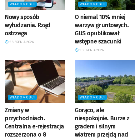
WIADOMOŚCI
WIADOMOŚCI
Nowy sposób
O niemal 10% mniej
wyłudzania. Rząd
warzyw gruntowych.
ostrzega
GUS opublikował
wstępne szacunki
2 SIERPNIA 2026
2 SIERPNIA 2026
WIADOMOŚCI
WIADOMOŚCI
Zmiany w
Gorąco, ale
przychodniach.
niespokojnie. Burze z
Centralna e-rejestracja
gradem i silnym
rozszerzona o 8
wiatrem przejdą nad