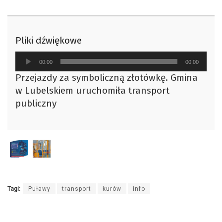
Pliki dźwiękowe
Odtwarzacz
00:00
00:00
plików
Przejazdy za symboliczną złotówkę. Gmina
dźwiękowych
w Lubelskiem uruchomiła transport
publiczny
Tagi:
Puławy
transport
kurów
info