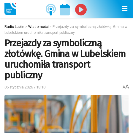
Radio Lublin
>
Wiadomości
>
Przejazdy za symboliczną złotówkę. Gmina w
Lubelskiem uruchomiła transport publiczny
Przejazdy za symboliczną
złotówkę. Gmina w Lubelskiem
uruchomiła transport
publiczny
A
05 stycznia 2026 / 18:10
A