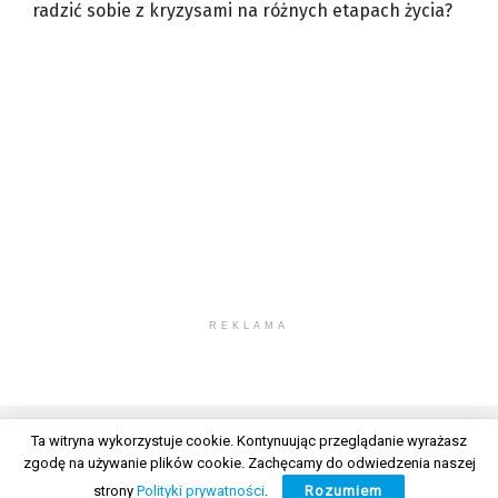
radzić sobie z kryzysami na różnych etapach życia?
REKLAMA
Ta witryna wykorzystuje cookie. Kontynuując przeglądanie wyrażasz
zgodę na używanie plików cookie. Zachęcamy do odwiedzenia naszej
© 2026 Wszelkie prawa zastrzeżone. Radio Lublin S.A. w likwidacji
strony
Polityki prywatności
.
Rozumiem