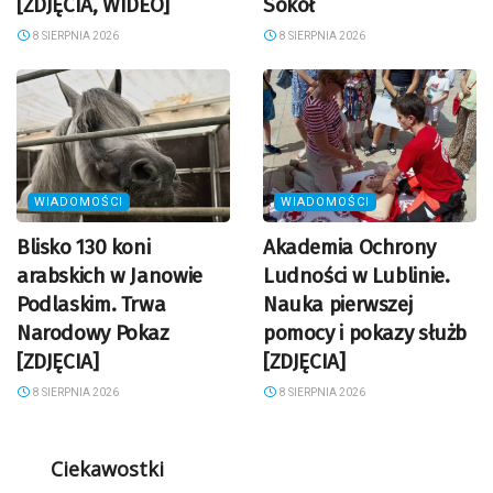
[ZDJĘCIA, WIDEO]
Sokół
8 SIERPNIA 2026
8 SIERPNIA 2026
WIADOMOŚCI
WIADOMOŚCI
Blisko 130 koni
Akademia Ochrony
arabskich w Janowie
Ludności w Lublinie.
Podlaskim. Trwa
Nauka pierwszej
Narodowy Pokaz
pomocy i pokazy służb
[ZDJĘCIA]
[ZDJĘCIA]
8 SIERPNIA 2026
8 SIERPNIA 2026
Ciekawostki