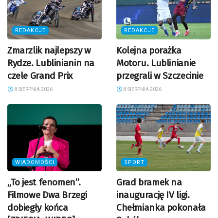
REDAKCJE
REDAKCJE
Zmarzlik najlepszy w
Kolejna porażka
Rydze. Lublinianin na
Motoru. Lublinianie
czele Grand Prix
przegrali w Szczecinie
8 SIERPNIA 2026
8 SIERPNIA 2026
WIADOMOŚCI
SPORT
„To jest fenomen”.
Grad bramek na
Filmowe Dwa Brzegi
inaugurację IV ligi.
dobiegły końca
Chełmianka pokonała