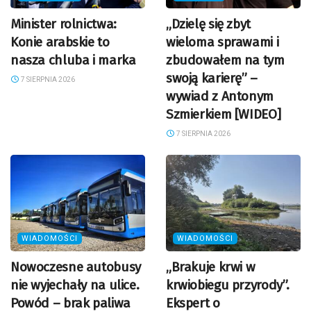
Minister rolnictwa:
„Dzielę się zbyt
Konie arabskie to
wieloma sprawami i
nasza chluba i marka
zbudowałem na tym
swoją karierę” –
7 SIERPNIA 2026
wywiad z Antonym
Szmierkiem [WIDEO]
7 SIERPNIA 2026
WIADOMOŚCI
WIADOMOŚCI
Nowoczesne autobusy
„Brakuje krwi w
nie wyjechały na ulice.
krwiobiegu przyrody”.
Powód – brak paliwa
Ekspert o