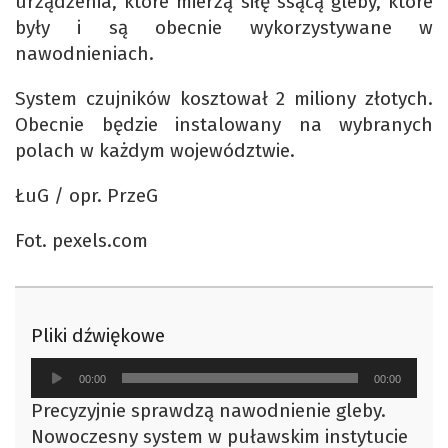
urządzenia, które mierzą siłę ssącą gleby, które
były i są obecnie wykorzystywane w
nawodnieniach.
System czujników kosztował 2 miliony złotych.
Obecnie będzie instalowany na wybranych
polach w każdym województwie.
ŁuG / opr. PrzeG
Fot. pexels.com
Pliki dźwiękowe
Odtwarzacz
00:00
00:00
plików
Precyzyjnie sprawdzą nawodnienie gleby.
dźwiękowych
Nowoczesny system w puławskim instytucie