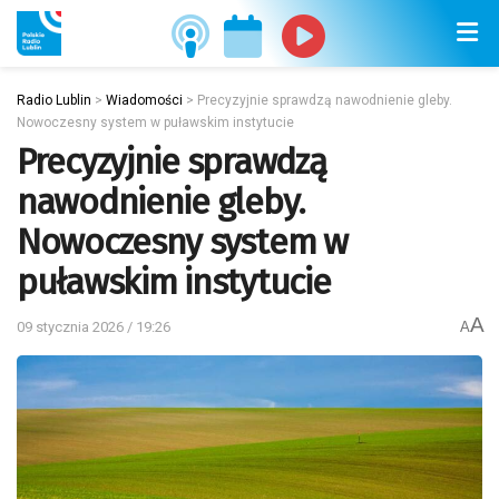
Radio Lublin
>
Wiadomości
>
Precyzyjnie sprawdzą nawodnienie gleby.
Nowoczesny system w puławskim instytucie
Precyzyjnie sprawdzą
nawodnienie gleby.
Nowoczesny system w
puławskim instytucie
A
09 stycznia 2026 / 19:26
A