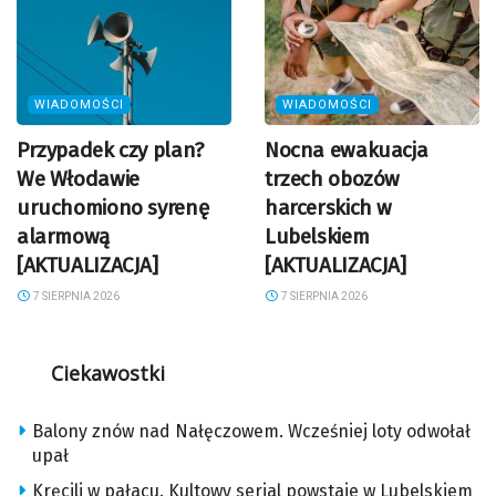
WIADOMOŚCI
WIADOMOŚCI
Przypadek czy plan?
Nocna ewakuacja
We Włodawie
trzech obozów
uruchomiono syrenę
harcerskich w
alarmową
Lubelskiem
[AKTUALIZACJA]
[AKTUALIZACJA]
7 SIERPNIA 2026
7 SIERPNIA 2026
Ciekawostki
Balony znów nad Nałęczowem. Wcześniej loty odwołał
upał
Kręcili w pałacu. Kultowy serial powstaje w Lubelskiem