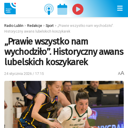
Radio Lublin
>
Redakcje
>
Sport
>
„Prawie wszystko nam wychodziło”.
Historyczny awans lubelskich koszykarek
„Prawie wszystko nam
wychodziło”. Historyczny awans
lubelskich koszykarek
A
24 stycznia 2026 / 17:15
A