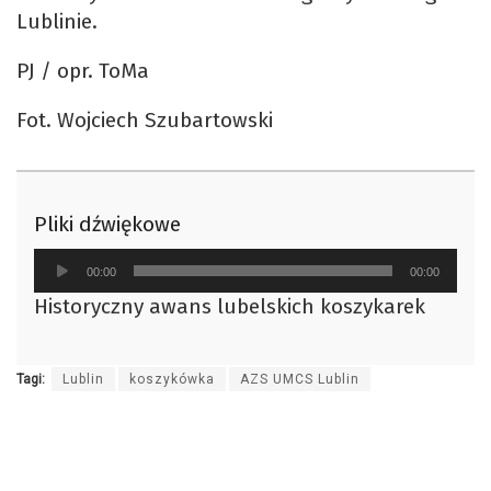
Lublinie.
PJ / opr. ToMa
Fot. Wojciech Szubartowski
Pliki dźwiękowe
Odtwarzacz
00:00
00:00
plików
Historyczny awans lubelskich koszykarek
dźwiękowych
Tagi:
Lublin
koszykówka
AZS UMCS Lublin