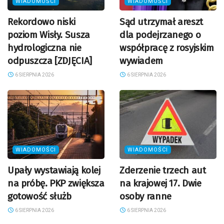
WIADOMOŚCI
WIADOMOŚCI
Rekordowo niski
Sąd utrzymał areszt
poziom Wisły. Susza
dla podejrzanego o
hydrologiczna nie
współpracę z rosyjskim
odpuszcza [ZDJĘCIA]
wywiadem
6 SIERPNIA 2026
6 SIERPNIA 2026
WIADOMOŚCI
WIADOMOŚCI
Upały wystawiają kolej
Zderzenie trzech aut
na próbę. PKP zwiększa
na krajowej 17. Dwie
gotowość służb
osoby ranne
6 SIERPNIA 2026
6 SIERPNIA 2026