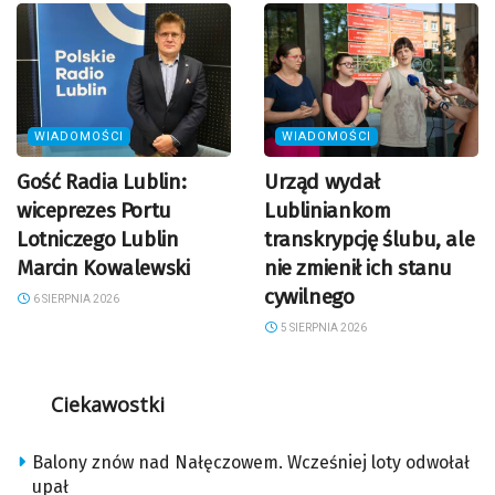
WIADOMOŚCI
WIADOMOŚCI
Gość Radia Lublin:
Urząd wydał
wiceprezes Portu
Lubliniankom
Lotniczego Lublin
transkrypcję ślubu, ale
Marcin Kowalewski
nie zmienił ich stanu
cywilnego
6 SIERPNIA 2026
5 SIERPNIA 2026
Ciekawostki
Balony znów nad Nałęczowem. Wcześniej loty odwołał
upał