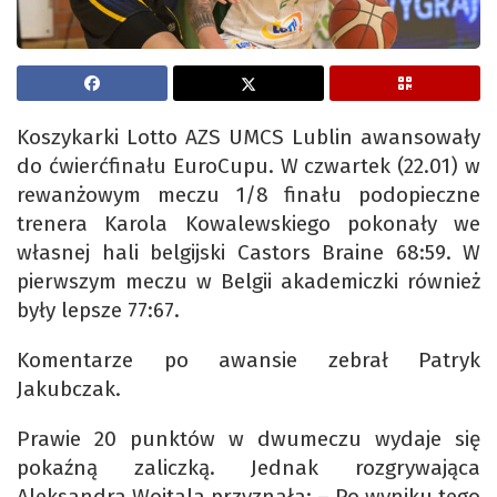
Koszykarki Lotto AZS UMCS Lublin awansowały
do ćwierćfinału EuroCupu. W czwartek (22.01) w
rewanżowym meczu 1/8 finału podopieczne
trenera Karola Kowalewskiego pokonały we
własnej hali belgijski Castors Braine 68:59. W
pierwszym meczu w Belgii akademiczki również
były lepsze 77:67.
Komentarze po awansie zebrał Patryk
Jakubczak.
Prawie 20 punktów w dwumeczu wydaje się
pokaźną zaliczką. Jednak rozgrywająca
Aleksandra Wojtala przyznała: – Po wyniku tego