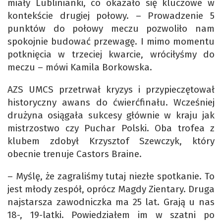
miały Lublinianki, co okazało się kluczowe w
kontekście drugiej połowy. – Prowadzenie 5
punktów do połowy meczu pozwoliło nam
spokojnie budować przewagę. I mimo momentu
potknięcia w trzeciej kwarcie, wróciłyśmy do
meczu – mówi Kamila Borkowska.
AZS UMCS przetrwał kryzys i przypieczętował
historyczny awans do ćwierćfinału. Wcześniej
drużyna osiągała sukcesy głównie w kraju jak
mistrzostwo czy Puchar Polski. Oba trofea z
klubem zdobył Krzysztof Szewczyk, który
obecnie trenuje Castors Braine.
– Myślę, że zagraliśmy tutaj niezłe spotkanie. To
jest młody zespół, oprócz Magdy Zientary. Druga
najstarsza zawodniczka ma 25 lat. Grają u nas
18-, 19-latki. Powiedziałem im w szatni po