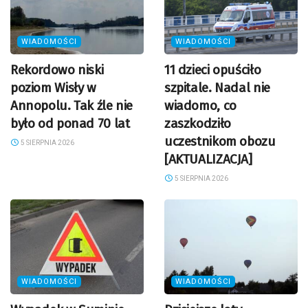
WIADOMOŚCI
WIADOMOŚCI
Rekordowo niski
11 dzieci opuściło
poziom Wisły w
szpitale. Nadal nie
Annopolu. Tak źle nie
wiadomo, co
było od ponad 70 lat
zaszkodziło
uczestnikom obozu
5 SIERPNIA 2026
[AKTUALIZACJA]
5 SIERPNIA 2026
WIADOMOŚCI
WIADOMOŚCI