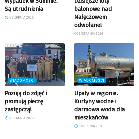
Wypadek w Suminie.
Dzisiejsze loty
Są utrudnienia
balonowe nad
Nałęczowem
5 SIERPNIA 2026
odwołane!
5 SIERPNIA 2026
WIADOMOŚCI
WIADOMOŚCI
Pozują do zdjęć i
Upały w regionie.
promują pieczę
Kurtyny wodne i
zastępczą!
darmowa woda dla
mieszkańców
5 SIERPNIA 2026
5 SIERPNIA 2026