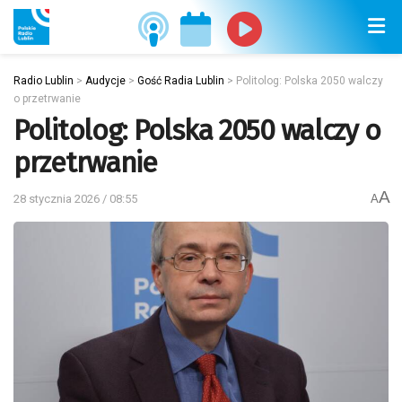
Radio Lublin
>
Audycje
>
Gość Radia Lublin
>
Politolog: Polska 2050 walczy
o przetrwanie
Politolog: Polska 2050 walczy o
przetrwanie
A
28 stycznia 2026 / 08:55
A