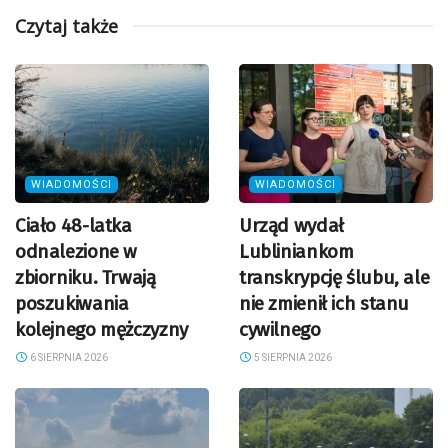
Czytaj także
WIADOMOŚCI
WIADOMOŚCI
Ciało 48-latka
Urząd wydał
odnalezione w
Lubliniankom
zbiorniku. Trwają
transkrypcję ślubu, ale
poszukiwania
nie zmienił ich stanu
kolejnego mężczyzny
cywilnego
6 SIERPNIA 2026
5 SIERPNIA 2026