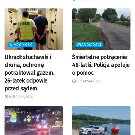
WIADOMOŚCI
WIADOMOŚCI
Ukradł słuchawki i
Śmiertelne potrącenie
drona, ochronę
46-latki. Policja apeluje
potraktował gazem.
o pomoc
26-latek odpowie
8 SIERPNIA 2026
przed sądem
8 SIERPNIA 2026