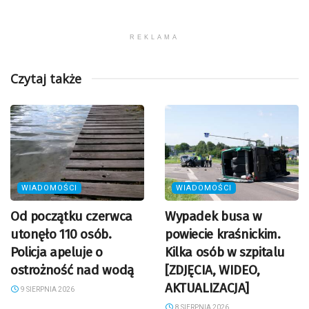
REKLAMA
Czytaj także
WIADOMOŚCI
WIADOMOŚCI
Od początku czerwca
Wypadek busa w
utonęło 110 osób.
powiecie kraśnickim.
Policja apeluje o
Kilka osób w szpitalu
ostrożność nad wodą
[ZDJĘCIA, WIDEO,
AKTUALIZACJA]
9 SIERPNIA 2026
8 SIERPNIA 2026