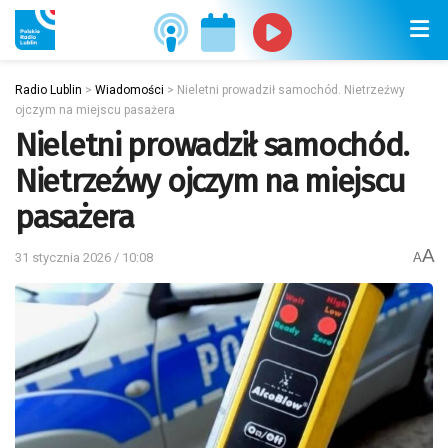
Radio Lublin
>
Wiadomości
>
Nieletni prowadził samochód. Nietrzeźwy
ojczym na miejscu pasażera
Nieletni prowadził samochód.
Nietrzeźwy ojczym na miejscu
pasażera
A
31 stycznia 2026 / 10:08
A