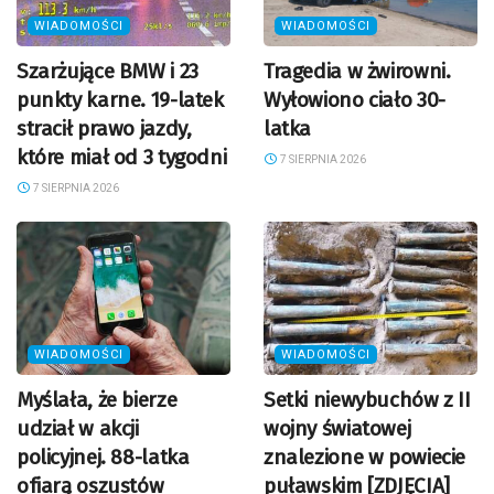
WIADOMOŚCI
WIADOMOŚCI
Szarżujące BMW i 23
Tragedia w żwirowni.
punkty karne. 19-latek
Wyłowiono ciało 30-
stracił prawo jazdy,
latka
które miał od 3 tygodni
7 SIERPNIA 2026
7 SIERPNIA 2026
WIADOMOŚCI
WIADOMOŚCI
Myślała, że bierze
Setki niewybuchów z II
udział w akcji
wojny światowej
policyjnej. 88-latka
znalezione w powiecie
ofiarą oszustów
puławskim [ZDJĘCIA]