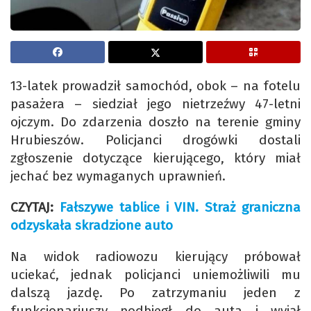
13-latek prowadził samochód, obok – na fotelu
pasażera – siedział jego nietrzeźwy 47-letni
ojczym. Do zdarzenia doszło na terenie gminy
Hrubieszów. Policjanci drogówki dostali
zgłoszenie dotyczące kierującego, który miał
jechać bez wymaganych uprawnień.
CZYTAJ:
Fałszywe tablice i VIN. Straż graniczna
odzyskała skradzione auto
Na widok radiowozu kierujący próbował
uciekać, jednak policjanci uniemożliwili mu
dalszą jazdę. Po zatrzymaniu jeden z
funkcjonariuszy podbiegł do auta i wyjął