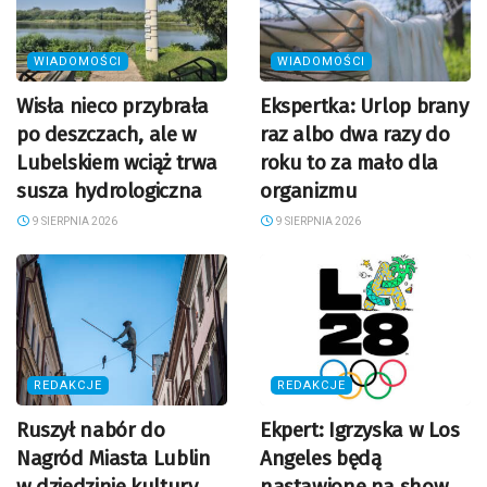
WIADOMOŚCI
WIADOMOŚCI
Wisła nieco przybrała
Ekspertka: Urlop brany
po deszczach, ale w
raz albo dwa razy do
Lubelskiem wciąż trwa
roku to za mało dla
susza hydrologiczna
organizmu
9 SIERPNIA 2026
9 SIERPNIA 2026
REDAKCJE
REDAKCJE
Ruszył nabór do
Ekpert: Igrzyska w Los
Nagród Miasta Lublin
Angeles będą
w dziedzinie kultury.
nastawione na show