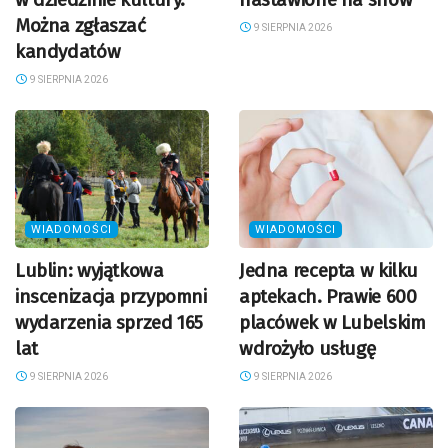
Można zgłaszać
9 SIERPNIA 2026
kandydatów
9 SIERPNIA 2026
WIADOMOŚCI
WIADOMOŚCI
Lublin: wyjątkowa
Jedna recepta w kilku
inscenizacja przypomni
aptekach. Prawie 600
wydarzenia sprzed 165
placówek w Lubelskim
lat
wdrożyło usługę
9 SIERPNIA 2026
9 SIERPNIA 2026