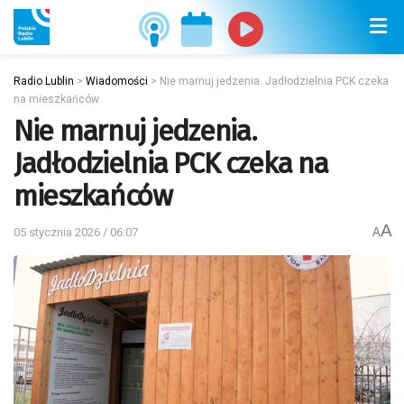
Radio Lublin
>
Wiadomości
>
Nie marnuj jedzenia. Jadłodzielnia PCK czeka
na mieszkańców
Nie marnuj jedzenia.
Jadłodzielnia PCK czeka na
mieszkańców
A
05 stycznia 2026 / 06:07
A