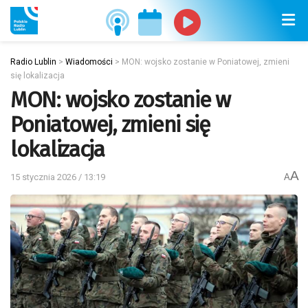
Radio Lublin
>
Wiadomości
>
MON: wojsko zostanie w Poniatowej, zmieni
się lokalizacja
MON: wojsko zostanie w
Poniatowej, zmieni się
lokalizacja
A
15 stycznia 2026 / 13:19
A