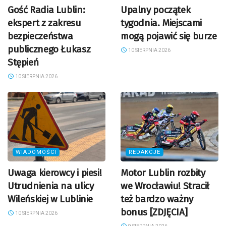
Gość Radia Lublin:
Upalny początek
ekspert z zakresu
tygodnia. Miejscami
bezpieczeństwa
mogą pojawić się burze
publicznego Łukasz
10 SIERPNIA 2026
Stępień
10 SIERPNIA 2026
WIADOMOŚCI
REDAKCJE
Uwaga kierowcy i piesi!
Motor Lublin rozbity
Utrudnienia na ulicy
we Wrocławiu! Stracił
Wileńskiej w Lublinie
też bardzo ważny
bonus [ZDJĘCIA]
10 SIERPNIA 2026