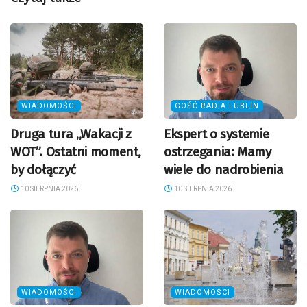
WIADOMOŚCI
GOŚĆ RADIA LUBLIN
Druga tura „Wakacji z
Ekspert o systemie
WOT”. Ostatni moment,
ostrzegania: Mamy
by dołączyć
wiele do nadrobienia
10 SIERPNIA 2026
10 SIERPNIA 2026
WIADOMOŚCI
WIADOMOŚCI