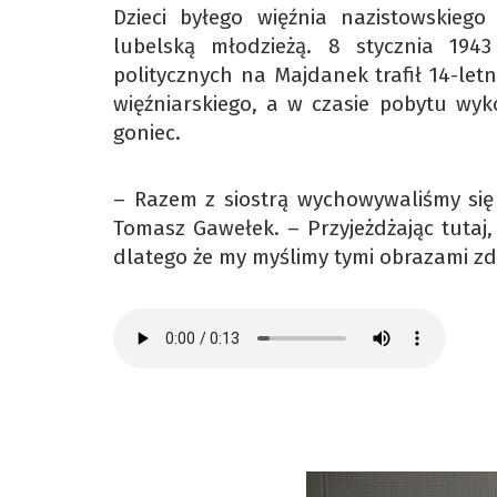
Dzieci byłego więźnia nazistowskieg
lubelską młodzieżą. 8 stycznia 19
politycznych na Majdanek trafił 14-let
więźniarskiego, a w czasie pobytu wy
goniec.
– Razem z siostrą wychowywaliśmy si
Tomasz Gawełek. – Przyjeżdżając tutaj
dlatego że my myślimy tymi obrazami zd