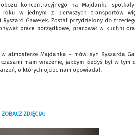
o obozu koncentracyjnego na Majdanku spotkały
43 roku w jednym z pierwszych transportów wi
ni Ryszard Gawełek. Został przydzielony do trzecieg
konywał prace porządkowe, pracował w kuchni ora
ę w atmosferze Majdanka – mówi syn Ryszarda Ga
, czasami mam wrażenie, jakbym kiedyś był w tym o
arzeń, o których ojciec nam opowiadał.
ZOBACZ ZDJĘCIA: