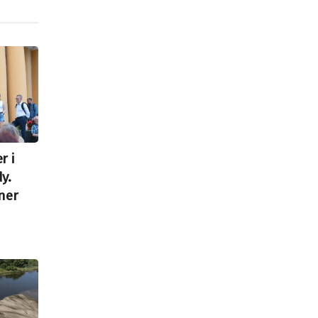
r i
y.
ner