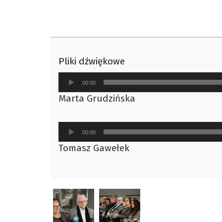
Pliki dźwiękowe
Odtwarzacz
00:00
plików
Marta Grudzińska
dźwiękowych
Odtwarzacz
00:00
plików
Tomasz Gawełek
dźwiękowych