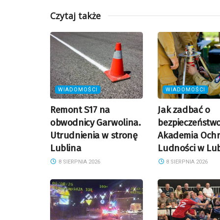
Czytaj także
WIADOMOŚCI
WIADOMOŚCI
Remont S17 na
Jak zadbać o
obwodnicy Garwolina.
bezpieczeństw
Utrudnienia w stronę
Akademia Och
Lublina
Ludności w Lub
8 SIERPNIA 2026
8 SIERPNIA 2026