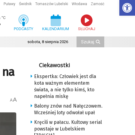
Ot
Puławy
Świdnik
Tomaszów Lubelski
Włodawa
Zamość
2
°C
PODCASTY
KALENDARIUM
SŁUCHAJ
sobota, 8 sierpnia 2026
Ciekawostki
 na
Ekspertka: Człowiek jest dla
kota ważnym elementem
świata, a nie tylko kimś, kto
napełnia miskę
A
A
Balony znów nad Nałęczowem.
Wcześniej loty odwołał upał
Kręcili w pałacu. Kultowy serial
powstaje w Lubelskiem