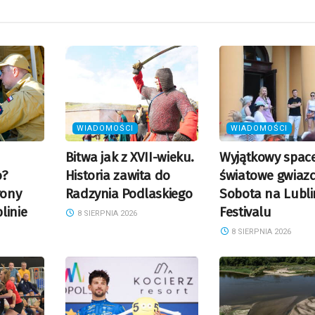
WIADOMOŚCI
WIADOMOŚCI
Bitwa jak z XVII-wieku.
Wyjątkowy space
o?
Historia zawita do
światowe gwiazd
rony
Radzynia Podlaskiego
Sobota na Lubli
linie
Festivalu
8 SIERPNIA 2026
8 SIERPNIA 2026