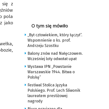
 się z
ęźniów
o pola
z jako
O tym się mówiło
„Był człowiekiem, który łączył”.
Wspomnienie o ks. prof.
wełka,
Andrzeju Szostku
bozie,
Balony znów nad Nałęczowem.
Wcześniej loty odwołał upał
Wystawa IPN „Powstanie
Warszawskie 1944. Bitwa o
Polskę”
Festiwal Stolica Języka
Polskiego. Prof. Lech Śliwonik
laureatem prestiżowej
nagrody
Biuro przyjazne dla