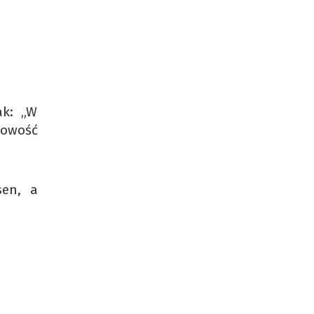
ak: „W
bowość
sen, a