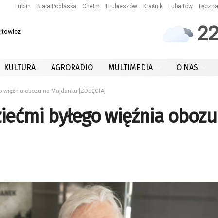
Lublin
Biała Podlaska
Chełm
Hrubieszów
Kraśnik
Lubartów
Łęczna
2
ójtowicz
KULTURA
AGRORADIO
MULTIMEDIA
O NAS
go więźnia obozu na Majdanku [ZDJĘCIA]
dziećmi byłego więźnia obozu