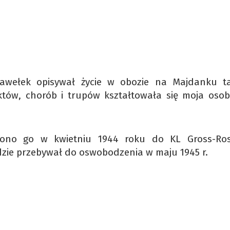
Gawełek opisywał życie w obozie na Majdanku t
ektów, chorób i trupów kształtowała się moja oso
iono go w kwietniu 1944 roku do KL Gross-Ro
zie przebywał do oswobodzenia w maju 1945 r.