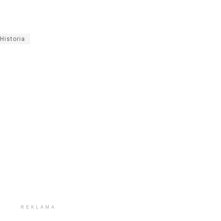
zwi
lub
zmn
Historia
gło
REKLAMA