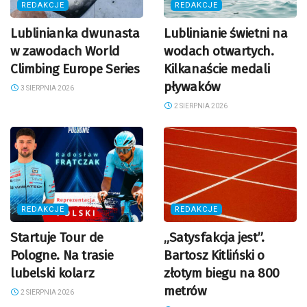
REDAKCJE
REDAKCJE
Lublinianka dwunasta
Lublinianie świetni na
w zawodach World
wodach otwartych.
Climbing Europe Series
Kilkanaście medali
pływaków
3 SIERPNIA 2026
2 SIERPNIA 2026
REDAKCJE
REDAKCJE
Startuje Tour de
„Satysfakcja jest”.
Pologne. Na trasie
Bartosz Kitliński o
lubelski kolarz
złotym biegu na 800
metrów
2 SIERPNIA 2026