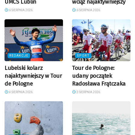
UMCS Lublin
wciąż najaktywniejszy
6 SIERPNIA 2026
6 SIERPNIA 2026
REDAKCJE
SPORT
Lubelski kolarz
Tour de Pologne:
najaktywniejszy w Tour
udany początek
de Pologne
Radosława Frątczaka
4 SIERPNIA 2026
3 SIERPNIA 2026