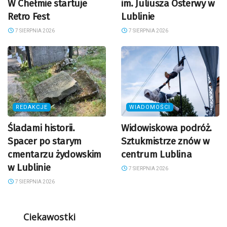
W Chełmie startuje
im. Juliusza Osterwy w
Retro Fest
Lublinie
7 SIERPNIA 2026
7 SIERPNIA 2026
REDAKCJE
WIADOMOŚCI
Śladami historii.
Widowiskowa podróż.
Spacer po starym
Sztukmistrze znów w
cmentarzu żydowskim
centrum Lublina
w Lublinie
7 SIERPNIA 2026
7 SIERPNIA 2026
Ciekawostki