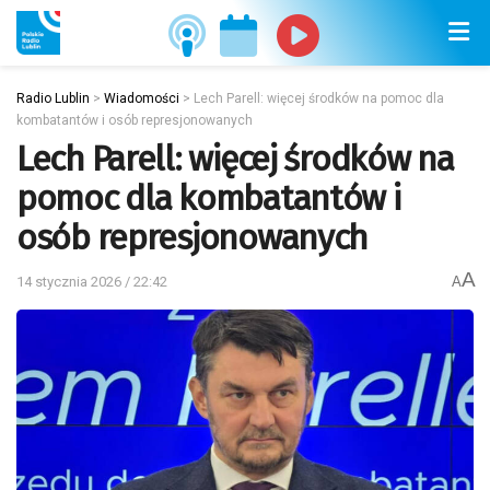
Radio Lublin
>
Wiadomości
>
Lech Parell: więcej środków na pomoc dla
kombatantów i osób represjonowanych
Lech Parell: więcej środków na
pomoc dla kombatantów i
osób represjonowanych
A
14 stycznia 2026 / 22:42
A