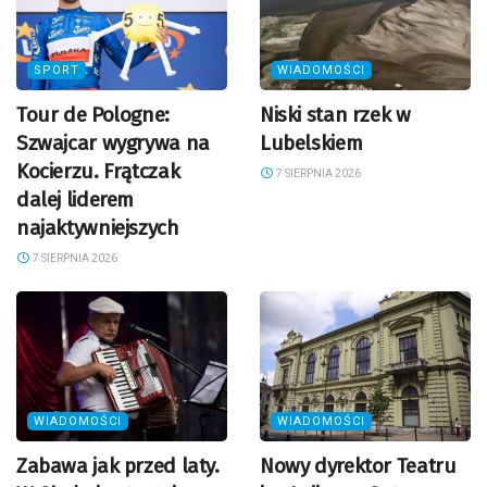
SPORT
WIADOMOŚCI
Tour de Pologne:
Niski stan rzek w
Szwajcar wygrywa na
Lubelskiem
Kocierzu. Frątczak
7 SIERPNIA 2026
dalej liderem
najaktywniejszych
7 SIERPNIA 2026
WIADOMOŚCI
WIADOMOŚCI
Zabawa jak przed laty.
Nowy dyrektor Teatru