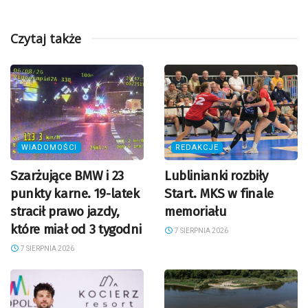
Czytaj także
WIADOMOŚCI
REDAKCJE
Szarżujące BMW i 23
Lublinianki rozbiły
punkty karne. 19-latek
Start. MKS w finale
stracił prawo jazdy,
memoriału
które miał od 3 tygodni
7 SIERPNIA 2026
7 SIERPNIA 2026