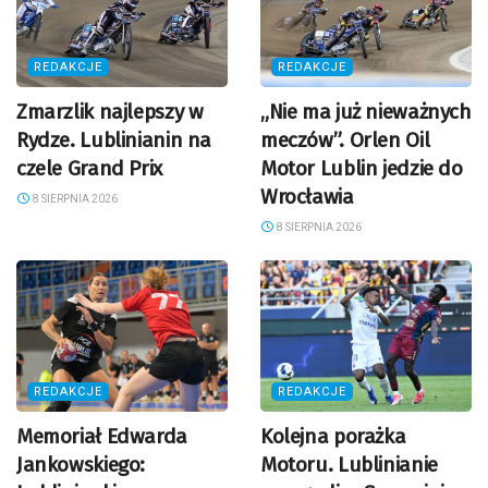
REDAKCJE
REDAKCJE
Zmarzlik najlepszy w
„Nie ma już nieważnych
Rydze. Lublinianin na
meczów”. Orlen Oil
czele Grand Prix
Motor Lublin jedzie do
Wrocławia
8 SIERPNIA 2026
8 SIERPNIA 2026
REDAKCJE
REDAKCJE
Memoriał Edwarda
Kolejna porażka
Jankowskiego:
Motoru. Lublinianie