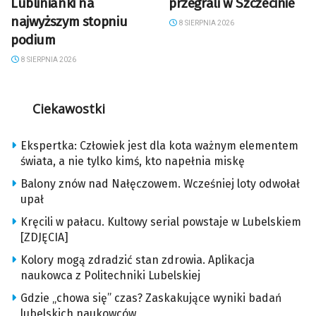
Lublinianki na
przegrali w Szczecinie
najwyższym stopniu
8 SIERPNIA 2026
podium
8 SIERPNIA 2026
Ciekawostki
Ekspertka: Człowiek jest dla kota ważnym elementem
świata, a nie tylko kimś, kto napełnia miskę
Balony znów nad Nałęczowem. Wcześniej loty odwołał
upał
Kręcili w pałacu. Kultowy serial powstaje w Lubelskiem
[ZDJĘCIA]
Kolory mogą zdradzić stan zdrowia. Aplikacja
naukowca z Politechniki Lubelskiej
Gdzie „chowa się” czas? Zaskakujące wyniki badań
lubelskich naukowców