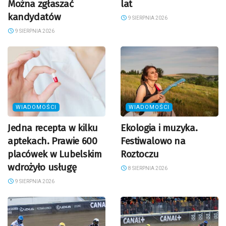
Można zgłaszać
lat
kandydatów
9 SIERPNIA 2026
9 SIERPNIA 2026
WIADOMOŚCI
WIADOMOŚCI
Jedna recepta w kilku
Ekologia i muzyka.
aptekach. Prawie 600
Festiwalowo na
placówek w Lubelskim
Roztoczu
wdrożyło usługę
8 SIERPNIA 2026
9 SIERPNIA 2026