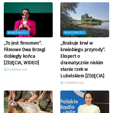
WIADOMOŚCI
WIADOMOŚCI
„To jest fenomen”.
„Brakuje krwi w
Filmowe Dwa Brzegi
krwiobiegu przyrody”.
dobiegły końca
Ekspert o
[ZDJĘCIA, WIDEO]
dramatycznie niskim
stanie rzek w
8 SIERPNIA 2026
Lubelskiem [ZDJĘCIA]
7 SIERPNIA 2026