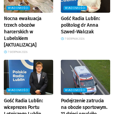
WIADOMOŚCI
WIADOMOŚCI
Nocna ewakuacja
Gość Radia Lublin:
trzech obozów
politolog dr Anna
harcerskich w
Szwed-Walczak
Lubelskiem
7 SIERPNIA 2026
[AKTUALIZACJA]
7 SIERPNIA 2026
WIADOMOŚCI
WIADOMOŚCI
Gość Radia Lublin:
Podejrzenie zatrucia
wiceprezes Portu
na obozie sportowym.
Lotniczego Lublin
11 dzieci opuściło